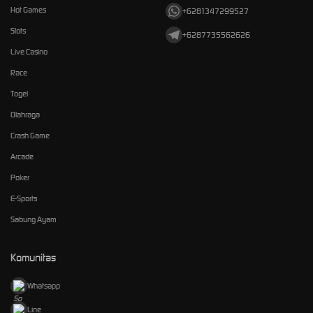
Hot Games
+6281347299527
Slots
+6287735562626
Live Casino
Race
Togel
Olahraga
Crash Game
Arcade
Poker
E-Sports
Sabung Ayam
Komunitas
Whatsapp
Line