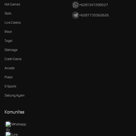
Hot Games
+6281347299527
Slots
+6287735562626
Live Casino
Race
Togel
Olahraga
Crash Game
Arcade
Poker
E-Sports
Sabung Ayam
Komunitas
Whatsapp
Line