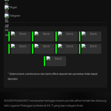
Skype
Telegram
* Selama bank maintenance dan bank offline deposit dan penarikan tidak dapat
diproses
©2026 PUSAKA567 menawarkan berbagai macam provider pilihan terbaik dan didukung
oleh Layanan Pelanggan profesional 24/7 yang siap melayani Anda.