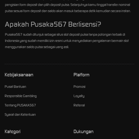
pengisian form deposit dan pilih deposit pulsa. Selanjutnya kamu tinggal transfer nominal
pulsa sesuai form deposit dan saldo akan masuk beberapa detik kemudian secara instan.
Apakah Pusaka567 Berlisensi?
Pusaka567 sudah ditunjuk sebagai situs slot deposit pulsa tanpa potongan terbaik di
Indonesia yang sudah memiliki izin resmi untuk menyediakan pengalaman bermain slot
menggunakan saldo pulsa sebagai uang asli.
Kebijaksanaan
Platform
Pusat Bantuan
Promosi
Responsible Gambling
Loyalty
Tentang PUSAKA567
Referral
Syarat dan Ketentuan
Kategori
Dukungan