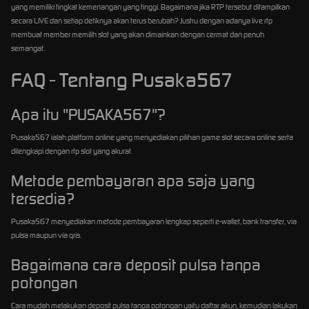
yang memiliki tingkat kemenangan yang tinggi. Bagaimana jika RTP tersebut ditampilkan
secara LIVE dan setiap detiknya akan terus berubah? Justru dengan adanya live rtp
membuat member memilih slot yang akan dimainkan dengan cermat dan penuh
semangat.
FAQ - Tentang Pusaka567
Apa itu "PUSAKA567"?
Pusaka567 ialah platform online yang menyediakan pilihan game slot secara online serta
dilengkapi dengan rtp slot yang akurat.
Metode pembayaran apa saja yang
tersedia?
Pusaka567 menyediakan metode pembayaran lengkap seperti e-wallet, bank transfer, via
pulsa maupun via qris.
Bagaimana cara deposit pulsa tanpa
potongan
Cara mudah melakukan deposit pulsa tanpa potongan yaitu daftar akun, kemudian lakukan