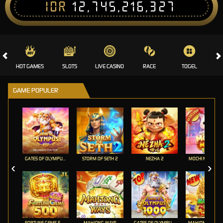
IDR
12,745,216,327
HOT GAMES
SLOTS
LIVE CASINO
RACE
TOGEL
OL
GAME POPULER
GATES OF OLYMPUS POP
STORM OF SETH 2
NEZHA 2
MOCHI MANIA 1
FORTUNE GEMS 500
MAHJONG WAYS
GATES OF OLYMPUS 1000