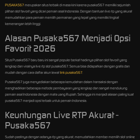
PUSAKA567
merupakan situs terbaik di masa kini karena pusaka567 memiliki sejumlah
pilihan slot favorit yang dicari pemain asal Indonesia. Dengan bantuan live rtp yang akurat
memudahkan para pemain memilih permainan yang tepat yang memiliki tingkat
kemenangan lebih tinggi.
Alasan Pusaka567 Menjadi Opsi
Favorit 2026
Situs Pusaka567 baru baru ini sangat populer berkat hadirnya pilihan slot favorit yang
lengkap dan viralnya live rtp slot pusaka567. Semua bisa didapatkan dengan gratis dan
mudah dengan cara daftar akun lewat
link pusaka567
.
Pusaka567 juga menyediakan beberapa kemudahan dalam transaksi dengan
menghadirkan beberapa metode pembayaran yang lengkap dan sangat mendukung
pemain asal Indonesia dengan mata uang Rupiah. Sehingga ini menjadi alasan paling kuat
pusaka567 menjadi opsi terbaik untuk pemain Indonesia.
Keuntungan Live RTP Akurat -
Pusaka567
Sudah pastinya dengan adanya rtp yang akurat, memudahkan member memilih slot online