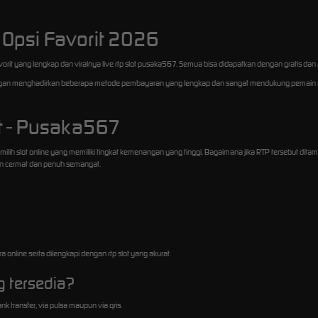
Opsi Favorit 2026
favorit yang lengkap dan viralnya live rtp slot pusaka567. Semua bisa didapatkan dengan gratis d
n menghadirkan beberapa metode pembayaran yang lengkap dan sangat mendukung pemain asal
t - Pusaka567
 slot online yang memiliki tingkat kemenangan yang tinggi. Bagaimana jika RTP tersebut ditamp
an cermat dan penuh semangat.
online serta dilengkapi dengan rtp slot yang akurat.
 tersedia?
transfer, via pulsa maupun via qris.