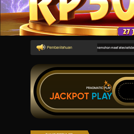
Pemberitahuan
 Selama waktu ini, CQ9 permainan tidak akan tersedia. Kami memohon maaf atas ketidaknyaman
JACKPOT
PLAY