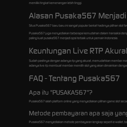
memiliki tingkat kemenangan lebih tinggi.
Alasan Pusaka567 Menjadi 
Situs Pusaka567 baru baru ini sangat populer berkat hadirnya pilihan slot 
Pusaka567 juga menyediakan beberapa kemudahan dalam transaksi denga
paling kuat pusaka567 menjadi opsi terbaik untuk pemain Indonesia.
Keuntungan Live RTP Akura
Sudah pastinya dengan adanya rtp yang akurat, memudahkan member memilih
adanya live rtp membuat member memilih slot yang akan dimainkan deng
FAQ - Tentang Pusaka567
Apa itu "PUSAKA567"?
Pusaka567 ialah platform online yang menyediakan pilihan game slot secara 
Metode pembayaran apa saja yang
Pusaka567 menyediakan metode pembayaran lengkap seperti e-wallet, bank 