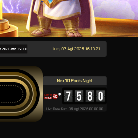
Jum, 07-Agt-2026 16.13.21
dari 15.00.00 sampai 30-Sep-2026 15.00.00. Selama waktu ini, PP Virtual Sports permainan tid
Nex4D Pools Night
Live Draw Kam, 06-Agt-2026 00.00.00