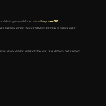
an mudah dengan cara daftar akun lewat
link pusaka567
.
 Indonesia dengan mata uang Rupiah. Sehingga ini menjadi alasan
ilkan secara LIVE dan setiap detiknya akan terus berubah? Justru dengan