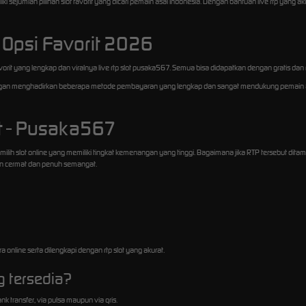
ki sejumlah pilihan slot favorit yang dicari pemain asal Indonesia. Dengan bantuan live rtp ya
Opsi Favorit 2026
favorit yang lengkap dan viralnya live rtp slot pusaka567. Semua bisa didapatkan dengan gratis d
n menghadirkan beberapa metode pembayaran yang lengkap dan sangat mendukung pemain asal
t - Pusaka567
 slot online yang memiliki tingkat kemenangan yang tinggi. Bagaimana jika RTP tersebut ditamp
an cermat dan penuh semangat.
online serta dilengkapi dengan rtp slot yang akurat.
 tersedia?
transfer, via pulsa maupun via qris.