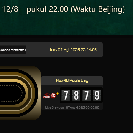
Jum, 07-Agt-2026 22.44.06
aaf atas ketidaknyamanan yang mungkin ditimbulkan.
Pemeliharaan Terjadwal: PP Virtual Sp
Nex4D Pools Day
Live Draw Jum, 07-Agt-2026 00.00.00