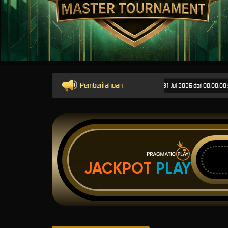
Pemberitahuan
Pemeliharaan Terjadwal: MarbleX pada 31-Jul-2026 dari 00.00.00 sampai 31
JACKPOT
PLAY