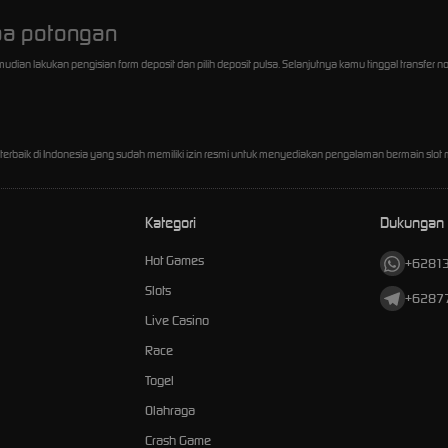
pa potongan
dian lakukan pengisian form deposit dan pilih deposit pulsa. Selanjutnya kamu tinggal transfer 
 terbaik di Indonesia yang sudah memiliki izin resmi untuk menyediakan pengalaman bermain slot
Kategori
Dukungan
Hot Games
+6281
Slots
+6287
Live Casino
Race
Togel
Olahraga
Crash Game