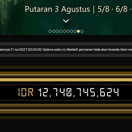
-Jul-2027 00.00.00. Selama waktu ini, MarbleX permainan tidak akan tersedia. Kami memohon m
IDR
12,740,745,624