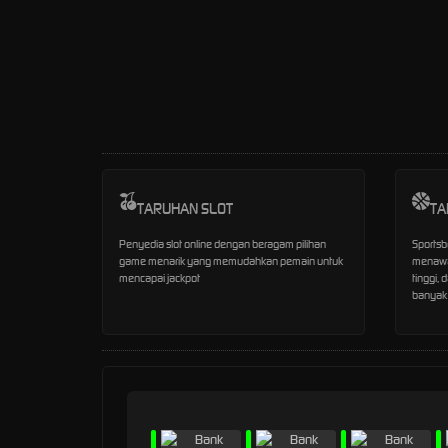
TARUHAN SLOT
TA
Penyedia slot online dengan beragam pilihan
Sportsb
game menarik yang memudahkan pemain untuk
menawar
mencapai jackpot
tinggi,
banyak 