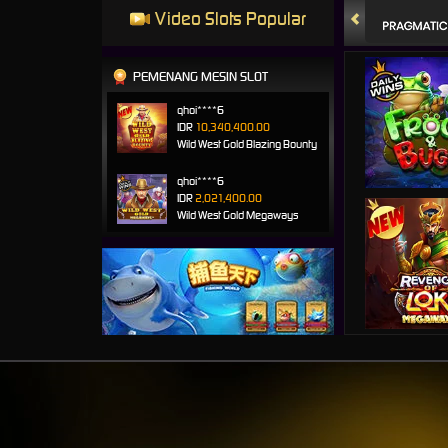
Video Slots Popular
PEMENANG MESIN SLOT
qhoi****6
IDR
10,340,400.00
Wild West Gold Blazing Bounty
qhoi****6
IDR
2,021,400.00
Wild West Gold Megaways
ario****a
IDR
1,654,800.00
Starlight Princess™ 1000
ario****a
IDR
1,556,000.00
Sweet Bonanza
qhoi****6
IDR
1,261,200.00
Wild West Gold Megaways