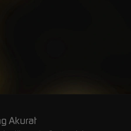
Pindai kod
untuk Un
Android 
ng Akurat