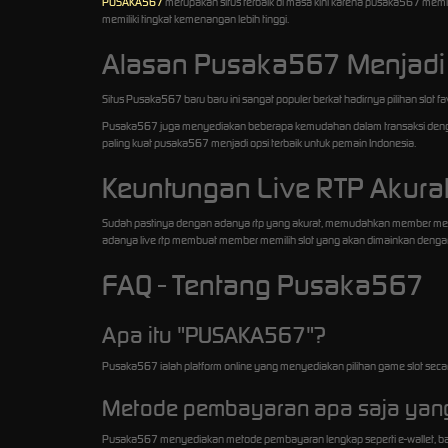
PUSAKA567
merupakan situs terbaik di masa kini karena pusaka567 memili
memiliki tingkat kemenangan lebih tinggi.
Alasan Pusaka567 Menjadi 
Situs Pusaka567 baru baru ini sangat populer berkat hadirnya pilihan slot 
Pusaka567 juga menyediakan beberapa kemudahan dalam transaksi denga
paling kuat pusaka567 menjadi opsi terbaik untuk pemain Indonesia.
Keuntungan Live RTP Akura
Sudah pastinya dengan adanya rtp yang akurat, memudahkan member memilih
adanya live rtp membuat member memilih slot yang akan dimainkan deng
FAQ - Tentang Pusaka567
Apa itu "PUSAKA567"?
Pusaka567 ialah platform online yang menyediakan pilihan game slot secara 
Metode pembayaran apa saja yang
Pusaka567 menyediakan metode pembayaran lengkap seperti e-wallet, bank 