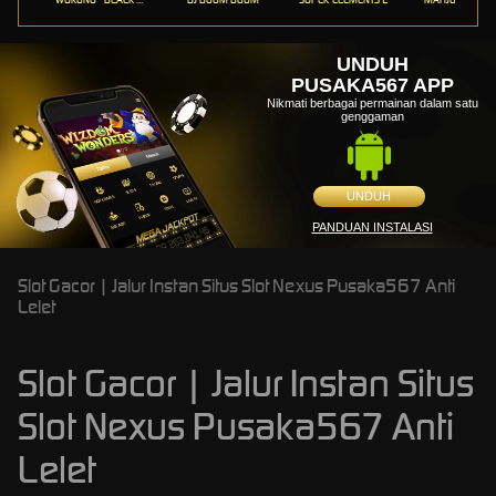
UNDUH
PUSAKA567 APP
Nikmati berbagai permainan dalam satu
genggaman
UNDUH
PANDUAN INSTALASI
Slot Gacor | Jalur Instan Situs Slot Nexus Pusaka567 Anti
Lelet
Slot Gacor | Jalur Instan Situs
Slot Nexus Pusaka567 Anti
Lelet