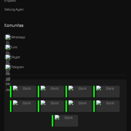
E-Sports
Sabung Ayam
Komunitas
Whatsapp
Line
Skype
Telegram