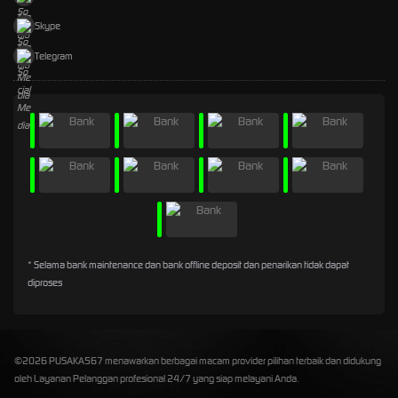
Skype
Telegram
* Selama bank maintenance dan bank offline deposit dan penarikan tidak dapat
diproses
©2026 PUSAKA567 menawarkan berbagai macam provider pilihan terbaik dan didukung
oleh Layanan Pelanggan profesional 24/7 yang siap melayani Anda.