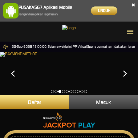
×
PUSAKA567 Aplikasi Mobile
UNDUH
Jangan tampilkan lagi hari ini
sampai 30-Sep-2026 15.00.00. Selama waktu ini, PP Virtual Sports permainan tidak akan tersed
Daftar
Masuk
JACKPOT
PLAY