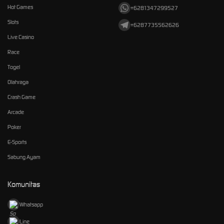
Hot Games
+6281347299527
Slots
+6287735562626
Live Casino
Race
Togel
Olahraga
Crash Game
Arcade
Poker
E-Sports
Sabung Ayam
Komunitas
Whatsapp
Line