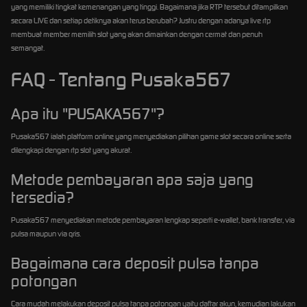
yang memiliki tingkat kemenangan yang tinggi. Bagaimana jika RTP tersebut ditampilkan
secara LIVE dan setiap detiknya akan terus berubah? Justru dengan adanya live rtp
membuat member memilih slot yang akan dimainkan dengan cermat dan penuh
semangat.
FAQ - Tentang Pusaka567
Apa itu "PUSAKA567"?
Pusaka567 ialah platform online yang menyediakan pilihan game slot secara online serta
dilengkapi dengan rtp slot yang akurat.
Metode pembayaran apa saja yang
tersedia?
Pusaka567 menyediakan metode pembayaran lengkap seperti e-wallet, bank transfer, via
pulsa maupun via qris.
Bagaimana cara deposit pulsa tanpa
potongan
Cara mudah melakukan deposit pulsa tanpa potongan yaitu daftar akun, kemudian lakukan