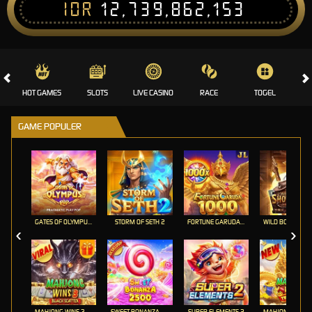
IDR
12,739,862,153
HOT GAMES
SLOTS
LIVE CASINO
RACE
TOGEL
OL
GAME POPULER
GATES OF OLYMPUS POP
STORM OF SETH 2
FORTUNE GARUDA 1000
MAHJONG WINS 3 – BLACK SCATTER
SWEET BONANZA 2500
SUPER ELEMENTS 2