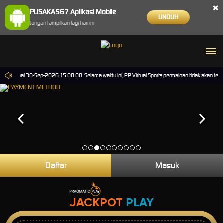
×
PUSAKA567 Aplikasi Mobile
UNDUH
Jangan tampilkan lagi hari ini
00 sampai 30-Sep-2026 15.00.00. Selama waktu ini, PP Virtual Sports permainan tidak akan ter
Daftar
Masuk
JACKPOT
PLAY