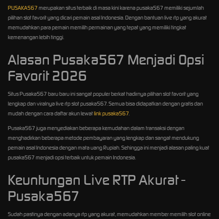
PUSAKA567
merupakan situs terbaik di masa kini karena pusaka567 memiliki sejumlah
pilihan slot favorit yang dicari pemain asal Indonesia. Dengan bantuan live rtp yang akurat
memudahkan para pemain memilih permainan yang tepat yang memiliki tingkat
kemenangan lebih tinggi.
Alasan Pusaka567 Menjadi Opsi
Favorit 2026
Situs Pusaka567 baru baru ini sangat populer berkat hadirnya pilihan slot favorit yang
lengkap dan viralnya live rtp slot pusaka567. Semua bisa didapatkan dengan gratis dan
mudah dengan cara daftar akun lewat
link pusaka567
.
Pusaka567 juga menyediakan beberapa kemudahan dalam transaksi dengan
menghadirkan beberapa metode pembayaran yang lengkap dan sangat mendukung
pemain asal Indonesia dengan mata uang Rupiah. Sehingga ini menjadi alasan paling kuat
pusaka567 menjadi opsi terbaik untuk pemain Indonesia.
Keuntungan Live RTP Akurat -
Pusaka567
Sudah pastinya dengan adanya rtp yang akurat, memudahkan member memilih slot online