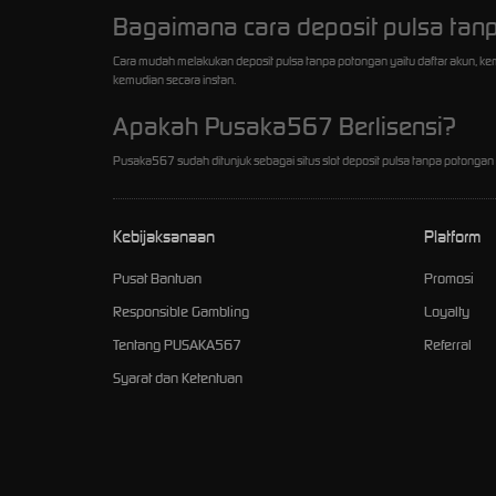
Bagaimana cara deposit pulsa tan
Cara mudah melakukan deposit pulsa tanpa potongan yaitu daftar akun, kemu
kemudian secara instan.
Apakah Pusaka567 Berlisensi?
Pusaka567 sudah ditunjuk sebagai situs slot deposit pulsa tanpa potongan
Kebijaksanaan
Platform
Pusat Bantuan
Promosi
Responsible Gambling
Loyalty
Tentang PUSAKA567
Referral
Syarat dan Ketentuan