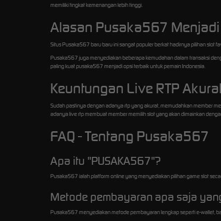
memiliki tingkat kemenangan lebih tinggi.
Alasan Pusaka567 Menjadi 
Situs Pusaka567 baru baru ini sangat populer berkat hadirnya pilihan slot 
Pusaka567 juga menyediakan beberapa kemudahan dalam transaksi denga
paling kuat pusaka567 menjadi opsi terbaik untuk pemain Indonesia.
Keuntungan Live RTP Akura
Sudah pastinya dengan adanya rtp yang akurat, memudahkan member memilih
adanya live rtp membuat member memilih slot yang akan dimainkan deng
FAQ - Tentang Pusaka567
Apa itu "PUSAKA567"?
Pusaka567 ialah platform online yang menyediakan pilihan game slot secara 
Metode pembayaran apa saja yang
Pusaka567 menyediakan metode pembayaran lengkap seperti e-wallet, bank 