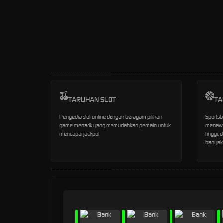
TARUHAN SLOT
TA
Penyedia slot online dengan beragam pilihan
Sportsb
game menarik yang memudahkan pemain untuk
menawar
mencapai jackpot
tinggi,
banyak 