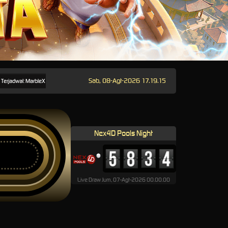
Sab, 08-Agt-2026 17.19.15
: MarbleX pada 31-Jul-2026 dari 00.00.00 sampai 31-Jul-2027 00.00.00. Selama waktu ini, Ma
Nex4D Pools Night
Live Draw Jum, 07-Agt-2026 00.00.00