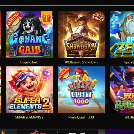
Goyang Gaib
Wild Bounty Showdown
Epic Z
SUPER ELEMENTS 2
Pirate Quest 1000
Wild B