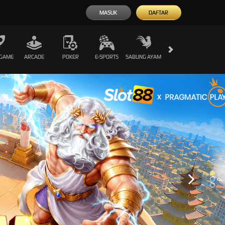
MASUK
DAFTAR
 GAME
ARCADE
POKER
E-SPORTS
SABUNG AYAM
PROMOSI