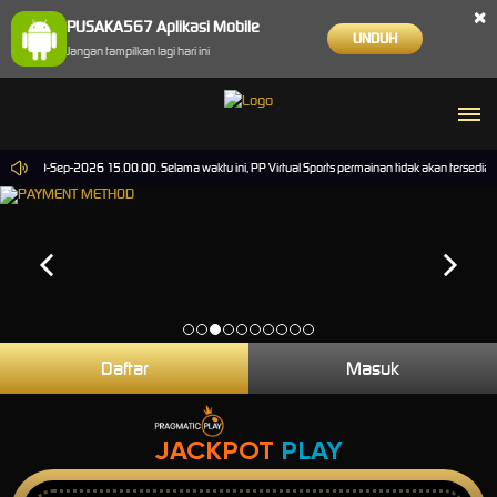
×
PUSAKA567 Aplikasi Mobile
UNDUH
Jangan tampilkan lagi hari ini
mpai 30-Sep-2026 15.00.00. Selama waktu ini, PP Virtual Sports permainan tidak akan tersedia
Daftar
Masuk
JACKPOT
PLAY