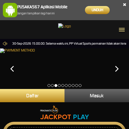
×
PUSAKA567 Aplikasi Mobile
UNDUH
Jangan tampilkan lagi hari ini
 sampai 30-Sep-2026 15.00.00. Selama waktu ini, PP Virtual Sports permainan tidak akan terse
Daftar
Masuk
JACKPOT
PLAY