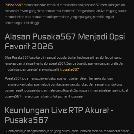
PUSAKA567
merupakan situs terbaik di masa kini karena pusaka567 memiliki sejumlah
pilihan slot favorit yang dicari pemain asal Indonesia. Dengan bantuan live rtp yang akurat
memudahkan para pemain memilih permainan yang tepat yang memiliki tingkat
kemenangan lebih tinggi.
Alasan Pusaka567 Menjadi Opsi
Favorit 2026
Situs Pusaka567 baru baru ini sangat populer berkat hadirnya pilihan slot favorit yang
lengkap dan viralnya live rtp slot pusaka567. Semua bisa didapatkan dengan gratis dan
mudah dengan cara daftar akun lewat
link pusaka567
.
Pusaka567 juga menyediakan beberapa kemudahan dalam transaksi dengan
menghadirkan beberapa metode pembayaran yang lengkap dan sangat mendukung
pemain asal Indonesia dengan mata uang Rupiah. Sehingga ini menjadi alasan paling kuat
pusaka567 menjadi opsi terbaik untuk pemain Indonesia.
Keuntungan Live RTP Akurat -
Pusaka567
Sudah pastinya dengan adanya rtp yang akurat, memudahkan member memilih slot online