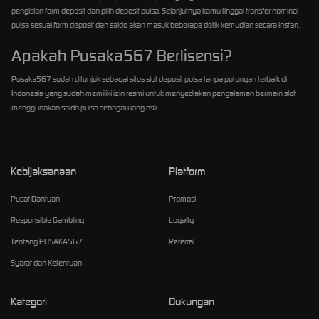
pengisian form deposit dan pilih deposit pulsa. Selanjutnya kamu tinggal transfer nominal
pulsa sesuai form deposit dan saldo akan masuk beberapa detik kemudian secara instan.
Apakah Pusaka567 Berlisensi?
Pusaka567 sudah ditunjuk sebagai situs slot deposit pulsa tanpa potongan terbaik di
Indonesia yang sudah memiliki izin resmi untuk menyediakan pengalaman bermain slot
menggunakan saldo pulsa sebagai uang asli.
Kebijaksanaan
Platform
Pusat Bantuan
Promosi
Responsible Gambling
Loyalty
Tentang PUSAKA567
Referral
Syarat dan Ketentuan
Kategori
Dukungan