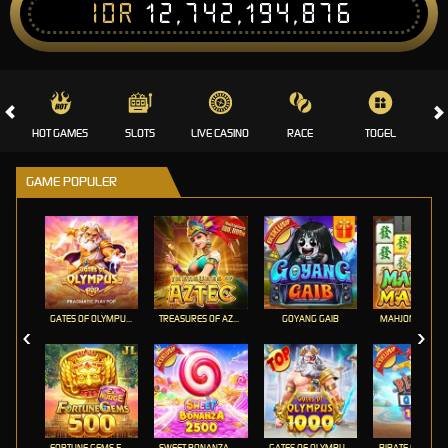
IDR
12,742,194,876
HOT GAMES
SLOTS
LIVE CASINO
RACE
TOGEL
OL
GAME POPULER
GATES OF OLYMPUS POP
TREASURES OF AZTEC
GOYANG GAIB
MAHJONG MAX
FORTUNE GEMS 500
SWEET BONANZA 2500
GATES OF OLYMPUS 1000
PIRATE QUEST 1