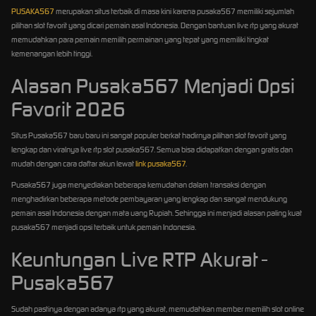
PUSAKA567
merupakan situs terbaik di masa kini karena pusaka567 memiliki sejumlah
pilihan slot favorit yang dicari pemain asal Indonesia. Dengan bantuan live rtp yang akurat
memudahkan para pemain memilih permainan yang tepat yang memiliki tingkat
kemenangan lebih tinggi.
Alasan Pusaka567 Menjadi Opsi
Favorit 2026
Situs Pusaka567 baru baru ini sangat populer berkat hadirnya pilihan slot favorit yang
lengkap dan viralnya live rtp slot pusaka567. Semua bisa didapatkan dengan gratis dan
mudah dengan cara daftar akun lewat
link pusaka567
.
Pusaka567 juga menyediakan beberapa kemudahan dalam transaksi dengan
menghadirkan beberapa metode pembayaran yang lengkap dan sangat mendukung
pemain asal Indonesia dengan mata uang Rupiah. Sehingga ini menjadi alasan paling kuat
pusaka567 menjadi opsi terbaik untuk pemain Indonesia.
Keuntungan Live RTP Akurat -
Pusaka567
Sudah pastinya dengan adanya rtp yang akurat, memudahkan member memilih slot online