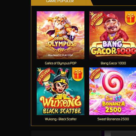
GAME POPULER
Gates of Olympus POP
Bang Gacor 1000
Wukong - Black Scatter
Sweet Bonanza 2500