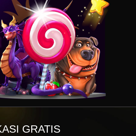
ASI GRATIS