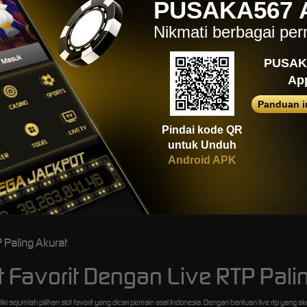
PUSAKA567 
Nikmati berbagai pe
PUSAK
Ap
Panduan i
Pindai kode QR
untuk Unduh
Android APK
 Paling Akurat
 Favorit Dengan Live RTP Pali
ki sejumlah pilihan slot favorit yang dicari pemain asal Indonesia. Dengan bantuan live rtp ya