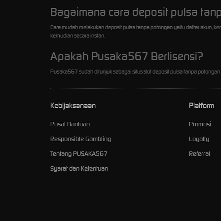
Bagaimana cara deposit pulsa tan
Cara mudah melakukan deposit pulsa tanpa potongan yaitu daftar akun, kemu
kemudian secara instan.
Apakah Pusaka567 Berlisensi?
Pusaka567 sudah ditunjuk sebagai situs slot deposit pulsa tanpa potongan
Kebijaksanaan
Platform
Pusat Bantuan
Promosi
Responsible Gambling
Loyalty
Tentang PUSAKA567
Referral
Syarat dan Ketentuan