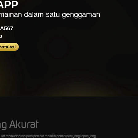
APP
rmainan dalam satu genggaman
A567
p
nstalasi
ng Akurat
ng akurat memudahkan para pemain memilih permainan yang tepat yang