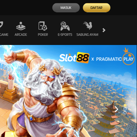
MASUK
DAFTAR
 GAME
ARCADE
POKER
E-SPORTS
SABUNG AYAM
PROMOSI