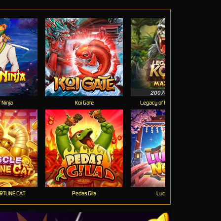
 Ninja
Koi Gate
Legacy of Kong Maxways
RTUNE CAT
Pedas Gila
Lucky Neko