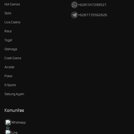
Hot Games
+6281347299527
Slots
+6287735562626
Live Casino
Race
Togel
Olahraga
Crash Game
Arcade
Poker
E-Sports
Sabung Ayam
Komunitas
Whatsapp
Line