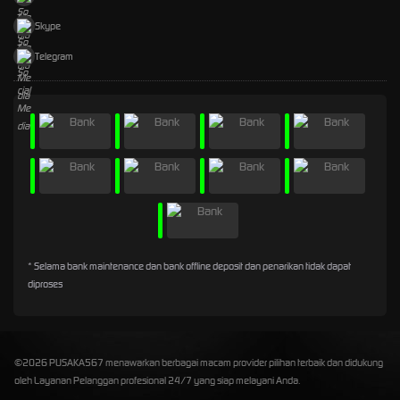
Skype
Telegram
* Selama bank maintenance dan bank offline deposit dan penarikan tidak dapat
diproses
©2026 PUSAKA567 menawarkan berbagai macam provider pilihan terbaik dan didukung
oleh Layanan Pelanggan profesional 24/7 yang siap melayani Anda.