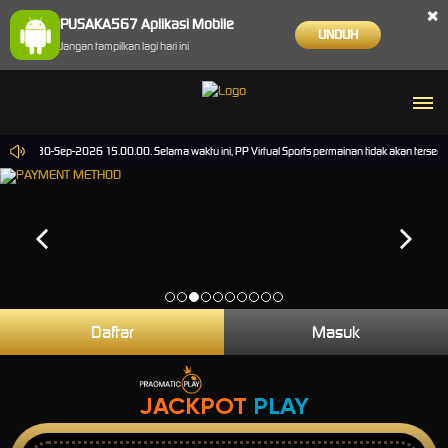
×
PUSAKA567 Aplikasi Mobile
UNDUH
Jangan tampilkan lagi hari ini
sampai 30-Sep-2026 15.00.00. Selama waktu ini, PP Virtual Sports permainan tidak akan tersed
Daftar
Masuk
JACKPOT
PLAY