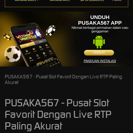
UNDUH
PUSAKA567 APP
Nikmati berbagai permainan dalam satu
genggaman
UNDUH
PANDUAN INSTALASI
PUSAKA567 - Pusat Slot Favorit Dengan Live RTP Paling
Akurat
PUSAKA567 - Pusat Slot
Favorit Dengan Live RTP
Paling Akurat