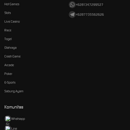
Hot Games
+6281347299527
Slots
+6287735562626
Live Casino
Race
Togel
Olahraga
Crash Game
Arcade
Poker
E-Sports
Sabung Ayam
Komunitas
Whatsapp
Line