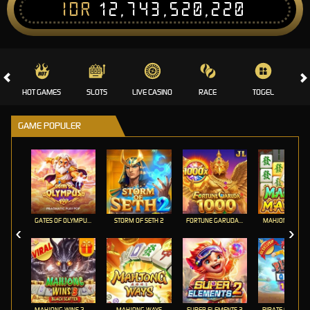
IDR
12,743,520,220
HOT GAMES
SLOTS
LIVE CASINO
RACE
TOGEL
OL
GAME POPULER
GATES OF OLYMPUS POP
STORM OF SETH 2
FORTUNE GARUDA 1000
MAHJONG MAX
MAHJONG WINS 3 – BLACK SCATTER
MAHJONG WAYS
SUPER ELEMENTS 2
PIRATE QUEST 1