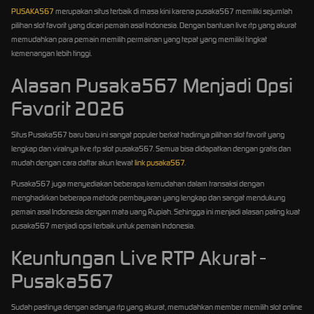
PUSAKA567
merupakan situs terbaik di masa kini karena pusaka567 memiliki sejumlah
pilihan slot favorit yang dicari pemain asal Indonesia. Dengan bantuan live rtp yang akurat
memudahkan para pemain memilih permainan yang tepat yang memiliki tingkat
kemenangan lebih tinggi.
Alasan Pusaka567 Menjadi Opsi
Favorit 2026
Situs Pusaka567 baru baru ini sangat populer berkat hadirnya pilihan slot favorit yang
lengkap dan viralnya live rtp slot pusaka567. Semua bisa didapatkan dengan gratis dan
mudah dengan cara daftar akun lewat
link pusaka567
.
Pusaka567 juga menyediakan beberapa kemudahan dalam transaksi dengan
menghadirkan beberapa metode pembayaran yang lengkap dan sangat mendukung
pemain asal Indonesia dengan mata uang Rupiah. Sehingga ini menjadi alasan paling kuat
pusaka567 menjadi opsi terbaik untuk pemain Indonesia.
Keuntungan Live RTP Akurat -
Pusaka567
Sudah pastinya dengan adanya rtp yang akurat, memudahkan member memilih slot online