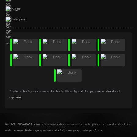
Skype
Telegram
* Selama bank maintenance dan bank offline deposit dan penarikan tidak dapat
diproses
©2026 PUSAKA567 menawarkan berbagai macam provider pilihan terbaik dan didukung
oleh Layanan Pelanggan profesional 24/7 yang siap melayani Anda.