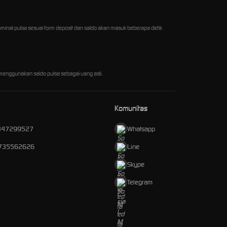
nominal pulsa sesuai form deposit dan saldo akan masuk beberapa detik
 menggunakan saldo pulsa sebagai uang asli.
Komunitas
347299527
Whatsapp
735562626
Line
Skype
Telegram