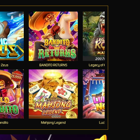
e Zeus
BANDITO RETURNS
Legacy of Kong Maxways
andito
Mahjong Legend
Lucky Neko