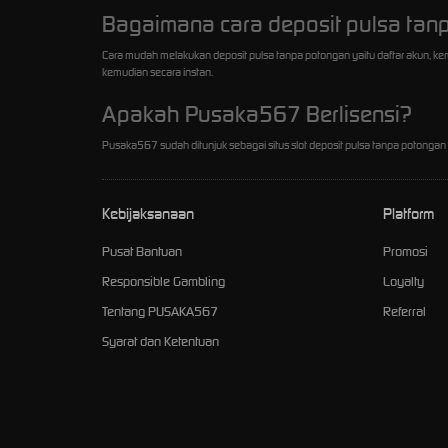
Bagaimana cara deposit pulsa tan
Cara mudah melakukan deposit pulsa tanpa potongan yaitu daftar akun, kemu
kemudian secara instan.
Apakah Pusaka567 Berlisensi?
Pusaka567 sudah ditunjuk sebagai situs slot deposit pulsa tanpa potongan
Kebijaksanaan
Platform
Pusat Bantuan
Promosi
Responsible Gambling
Loyalty
Tentang PUSAKA567
Referral
Syarat dan Ketentuan