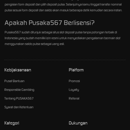
pengisian form deposit dan pilih deposit pulsa. Selanjutnya kamu tinggal transfer nominal
pulsa sesuai form deposit dan saldo akan masuk beberapa detik kemudian secara instan.
Apakah Pusaka567 Berlisensi?
Pusaka567 sudah ditunjuk sebagai situs slot deposit pulsa tanpa potongan terbaik di
Indonesia yang sudah memiliki izin resmi untuk menyediakan pengalaman bermain slot
menggunakan saldo pulsa sebagai uang asli.
Kebijaksanaan
Platform
Pusat Bantuan
Promosi
Responsible Gambling
Loyalty
Tentang PUSAKA567
Referral
Syarat dan Ketentuan
Kategori
Dukungan