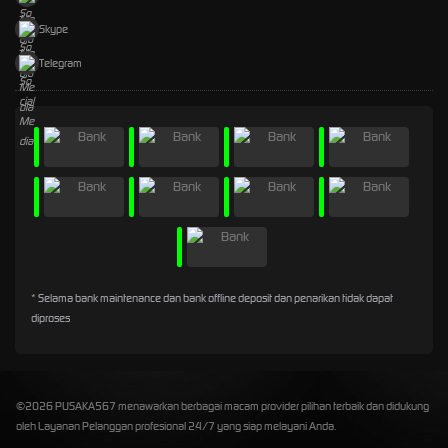
Skype
Telegram
* Selama bank maintenance dan bank offline deposit dan penarikan tidak dapat
diproses
©2026 PUSAKA567 menawarkan berbagai macam provider pilihan terbaik dan didukung
oleh Layanan Pelanggan profesional 24/7 yang siap melayani Anda.