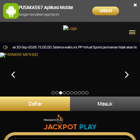
×
PUSAKA567 Aplikasi Mobile
UNDUH
Jangan tampilkan lagi hari ini
00 sampai 30-Sep-2026 15.00.00. Selama waktu ini, PP Virtual Sports permainan tidak akan ter
Daftar
Masuk
JACKPOT
PLAY