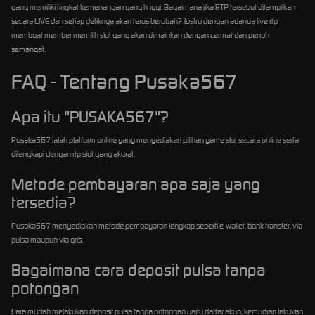
yang memiliki tingkat kemenangan yang tinggi. Bagaimana jika RTP tersebut ditampilkan
secara LIVE dan setiap detiknya akan terus berubah? Justru dengan adanya live rtp
membuat member memilih slot yang akan dimainkan dengan cermat dan penuh
semangat.
FAQ - Tentang Pusaka567
Apa itu "PUSAKA567"?
Pusaka567 ialah platform online yang menyediakan pilihan game slot secara online serta
dilengkapi dengan rtp slot yang akurat.
Metode pembayaran apa saja yang
tersedia?
Pusaka567 menyediakan metode pembayaran lengkap seperti e-wallet, bank transfer, via
pulsa maupun via qris.
Bagaimana cara deposit pulsa tanpa
potongan
Cara mudah melakukan deposit pulsa tanpa potongan yaitu daftar akun, kemudian lakukan