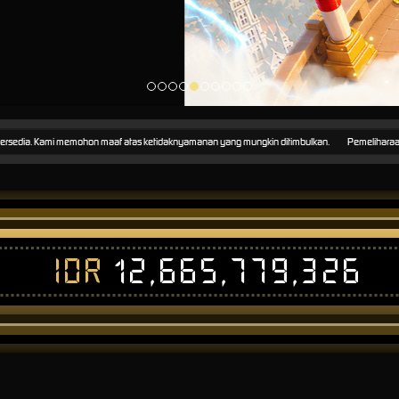
ia. Kami memohon maaf atas ketidaknyamanan yang mungkin ditimbulkan.
Pemeliharaan Terjad
IDR
12,665,779,326