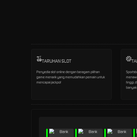
TARUHAN SLOT
TA
Penyedia slot online dengan beragam pilihan
Sportsb
game menarik yang memudahkan pemain untuk
menawar
mencapai jackpot
tinggi,
banyak 