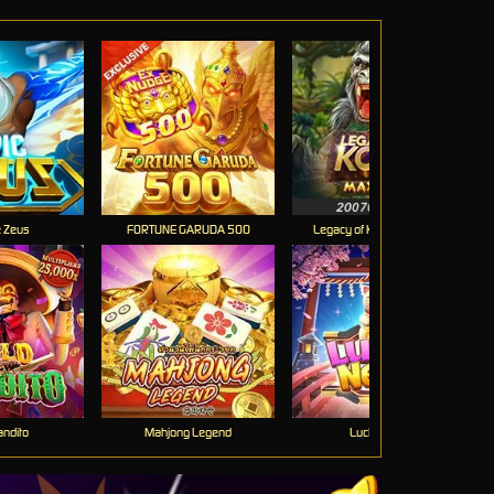
e Zeus
FORTUNE GARUDA 500
Legacy of Kong Maxways
andito
Mahjong Legend
Lucky Neko