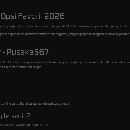
Opsi Favorit 2026
favorit yang lengkap dan viralnya live rtp slot pusaka567. Semua bisa didapatkan dengan gratis d
n menghadirkan beberapa metode pembayaran yang lengkap dan sangat mendukung pemain asal
t - Pusaka567
 slot online yang memiliki tingkat kemenangan yang tinggi. Bagaimana jika RTP tersebut ditamp
an cermat dan penuh semangat.
online serta dilengkapi dengan rtp slot yang akurat.
 tersedia?
transfer, via pulsa maupun via qris.