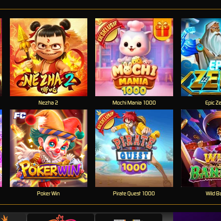
Nezha 2
Mochi Mania 1000
Epic Z
Poker Win
Pirate Quest 1000
Wild B