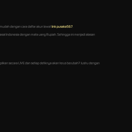
an mudah dengan cara daftar akun lewat
link pusaka567
.
 Indonesia dengan mata uang Rupiah. Sehingga ini menjadi alasan
ilkan secara LIVE dan setiap detiknya akan terus berubah? Justru dengan