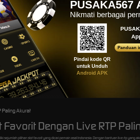
PUSAKA567 
Nikmati berbagai pe
PUSAK
Ap
Panduan i
Pindai kode QR
untuk Unduh
Android APK
 Paling Akurat
 Favorit Dengan Live RTP Pali
ki sejumlah pilihan slot favorit yang dicari pemain asal Indonesia. Dengan bantuan live rtp ya