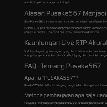
memiliki tingkat kemenangan lebih tinggi.
Alasan Pusaka567 Menjadi 
Situs Pusaka567 baru baru ini sangat populer berkat hadirnya pilihan slot 
Pusaka567 juga menyediakan beberapa kemudahan dalam transaksi denga
paling kuat pusaka567 menjadi opsi terbaik untuk pemain Indonesia.
Keuntungan Live RTP Akura
Sudah pastinya dengan adanya rtp yang akurat, memudahkan member memilih
adanya live rtp membuat member memilih slot yang akan dimainkan deng
FAQ - Tentang Pusaka567
Apa itu "PUSAKA567"?
Pusaka567 ialah platform online yang menyediakan pilihan game slot secara 
Metode pembayaran apa saja yang
Pusaka567 menyediakan metode pembayaran lengkap seperti e-wallet, bank 