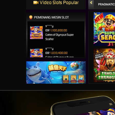
Video Slots Popular
PEMENANG MESIN SLOT
s****y
IDR
1,100,200.00
Gates of Olympus Super
Scatter
s****y
IDR
1,033,400.00
Gates of Olympus Super
Scatter
ki****2
IDR
947,600.00
Starlight Princess™ 1000
ki****2
IDR
765,600.00
Starlight Princess™ 1000
s****y
IDR
592,400.00