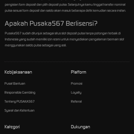
pengisian form deposit dan pilih deposit pulsa. Selanjutnya kamu tinggal transfer nominal
pulsa sesuai form deposit dan saldo akan masuk beberapa detik kemudian secara instan.
Apakah Pusaka567 Berlisensi?
Pusaka567 sudah ditunjuk sebagai situs slot deposit pulsa tanpa potongan terbaik di
Indonesia yang sudah memiliki izin resmi untuk menyediakan pengalaman bermain slot
menggunakan saldo pulsa sebagai uang asli.
Kebijaksanaan
Platform
Pusat Bantuan
Promosi
Responsible Gambling
Loyalty
Tentang PUSAKA567
Referral
Syarat dan Ketentuan
Kategori
Dukungan