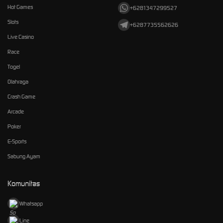
Hot Games
+6281347299527
Slots
+6287735562626
Live Casino
Race
Togel
Olahraga
Crash Game
Arcade
Poker
E-Sports
Sabung Ayam
Komunitas
Whatsapp
Line