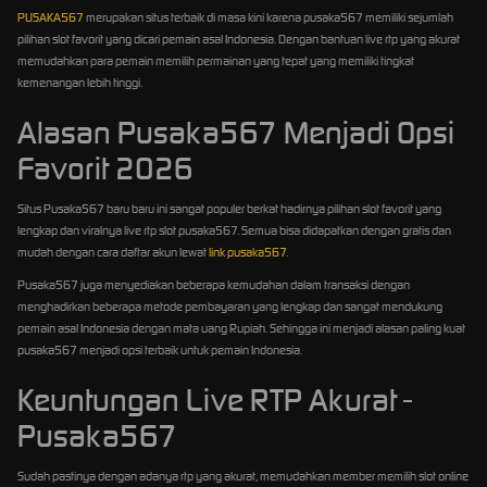
PUSAKA567
merupakan situs terbaik di masa kini karena pusaka567 memiliki sejumlah
pilihan slot favorit yang dicari pemain asal Indonesia. Dengan bantuan live rtp yang akurat
memudahkan para pemain memilih permainan yang tepat yang memiliki tingkat
kemenangan lebih tinggi.
Alasan Pusaka567 Menjadi Opsi
Favorit 2026
Situs Pusaka567 baru baru ini sangat populer berkat hadirnya pilihan slot favorit yang
lengkap dan viralnya live rtp slot pusaka567. Semua bisa didapatkan dengan gratis dan
mudah dengan cara daftar akun lewat
link pusaka567
.
Pusaka567 juga menyediakan beberapa kemudahan dalam transaksi dengan
menghadirkan beberapa metode pembayaran yang lengkap dan sangat mendukung
pemain asal Indonesia dengan mata uang Rupiah. Sehingga ini menjadi alasan paling kuat
pusaka567 menjadi opsi terbaik untuk pemain Indonesia.
Keuntungan Live RTP Akurat -
Pusaka567
Sudah pastinya dengan adanya rtp yang akurat, memudahkan member memilih slot online