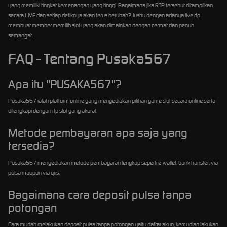
yang memiliki tingkat kemenangan yang tinggi. Bagaimana jika RTP tersebut ditampilkan
secara LIVE dan setiap detiknya akan terus berubah? Justru dengan adanya live rtp
membuat member memilih slot yang akan dimainkan dengan cermat dan penuh
semangat.
FAQ - Tentang Pusaka567
Apa itu "PUSAKA567"?
Pusaka567 ialah platform online yang menyediakan pilihan game slot secara online serta
dilengkapi dengan rtp slot yang akurat.
Metode pembayaran apa saja yang
tersedia?
Pusaka567 menyediakan metode pembayaran lengkap seperti e-wallet, bank transfer, via
pulsa maupun via qris.
Bagaimana cara deposit pulsa tanpa
potongan
Cara mudah melakukan deposit pulsa tanpa potongan yaitu daftar akun, kemudian lakukan