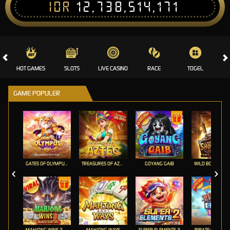
IDR
12,738,514,171
HOT GAMES
SLOTS
LIVE CASINO
RACE
TOGEL
OL
GAME POPULER
GATES OF OLYMPUS POP
TREASURES OF AZTEC
GOYANG GAIB
MAHJONG WINS 3 – BLACK SCATTER
MAHJONG WAYS
SUPER ELEMENTS 2
PIRATE QUEST 1