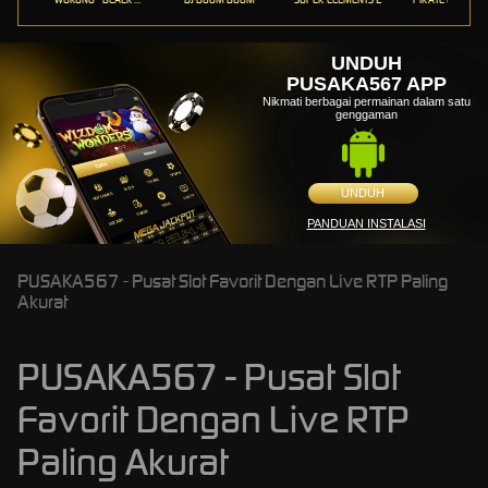
UNDUH
PUSAKA567 APP
Nikmati berbagai permainan dalam satu
genggaman
UNDUH
PANDUAN INSTALASI
PUSAKA567 - Pusat Slot Favorit Dengan Live RTP Paling
Akurat
PUSAKA567 - Pusat Slot
Favorit Dengan Live RTP
Paling Akurat