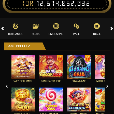
IDR
12,674,052,032
HOT GAMES
SLOTS
LIVE CASINO
RACE
TOGEL
OL
GAME POPULER
GATES OF OLYMPUS POP
BANG GACOR 1000
GOYANG GAIB
MOCHI MANIA 1
FORTUNE GEMS 500
SWEET BONANZA 2500
SUPER ELEMENTS 2