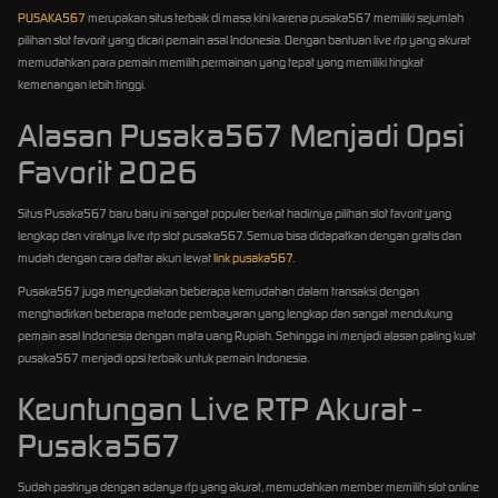
PUSAKA567
merupakan situs terbaik di masa kini karena pusaka567 memiliki sejumlah
pilihan slot favorit yang dicari pemain asal Indonesia. Dengan bantuan live rtp yang akurat
memudahkan para pemain memilih permainan yang tepat yang memiliki tingkat
kemenangan lebih tinggi.
Alasan Pusaka567 Menjadi Opsi
Favorit 2026
Situs Pusaka567 baru baru ini sangat populer berkat hadirnya pilihan slot favorit yang
lengkap dan viralnya live rtp slot pusaka567. Semua bisa didapatkan dengan gratis dan
mudah dengan cara daftar akun lewat
link pusaka567
.
Pusaka567 juga menyediakan beberapa kemudahan dalam transaksi dengan
menghadirkan beberapa metode pembayaran yang lengkap dan sangat mendukung
pemain asal Indonesia dengan mata uang Rupiah. Sehingga ini menjadi alasan paling kuat
pusaka567 menjadi opsi terbaik untuk pemain Indonesia.
Keuntungan Live RTP Akurat -
Pusaka567
Sudah pastinya dengan adanya rtp yang akurat, memudahkan member memilih slot online