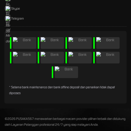
Skype
Telegram
* Selama bank maintenance dan bank offline deposit dan penarikan tidak dapat
diproses
©2026 PUSAKA567 menawarkan berbagai macam provider pilihan terbaik dan didukung
oleh Layanan Pelanggan profesional 24/7 yang siap melayani Anda.