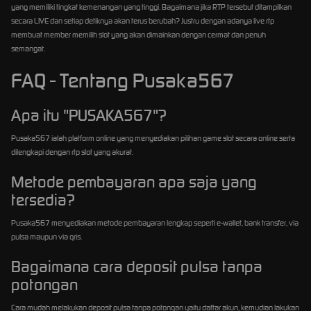
yang memiliki tingkat kemenangan yang tinggi. Bagaimana jika RTP tersebut ditampilkan
secara LIVE dan setiap detiknya akan terus berubah? Justru dengan adanya live rtp
membuat member memilih slot yang akan dimainkan dengan cermat dan penuh
semangat.
FAQ - Tentang Pusaka567
Apa itu "PUSAKA567"?
Pusaka567 ialah platform online yang menyediakan pilihan game slot secara online serta
dilengkapi dengan rtp slot yang akurat.
Metode pembayaran apa saja yang
tersedia?
Pusaka567 menyediakan metode pembayaran lengkap seperti e-wallet, bank transfer, via
pulsa maupun via qris.
Bagaimana cara deposit pulsa tanpa
potongan
Cara mudah melakukan deposit pulsa tanpa potongan yaitu daftar akun, kemudian lakukan