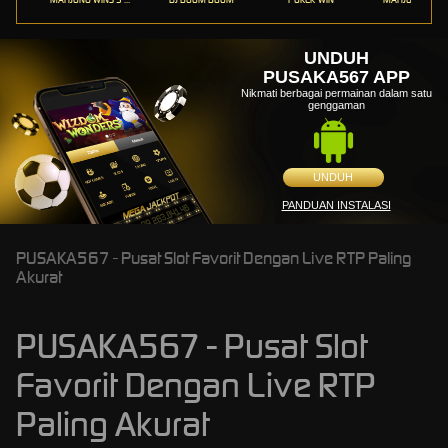
UNDUH
PUSAKA567 APP
Nikmati berbagai permainan dalam satu
genggaman
UNDUH
PANDUAN INSTALASI
PUSAKA567 - Pusat Slot Favorit Dengan Live RTP Paling
Akurat
PUSAKA567 - Pusat Slot
Favorit Dengan Live RTP
Paling Akurat