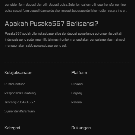
pengisian form deposit dan pilih deposit pulsa. Selanjutnya kamu tinggal transfer nominal
pulsa sesuai form deposit dan saldo akan masuk beberapa detik kemudian secara instan.
Apakah Pusaka567 Berlisensi?
Pusaka567 sudah ditunjuk sebagai situs slot deposit pulsa tanpa potongan terbaik di
Indonesia yang sudah memiliki izin resmi untuk menyediakan pengalaman bermain slot
menggunakan saldo pulsa sebagai uang asli.
Kebijaksanaan
Platform
Pusat Bantuan
Promosi
Responsible Gambling
Loyalty
Tentang PUSAKA567
Referral
Syarat dan Ketentuan
Kategori
Dukungan