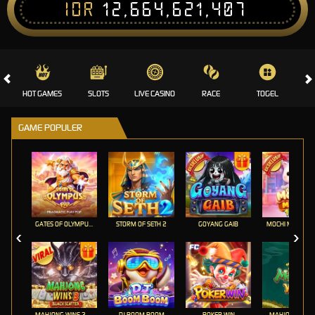
IDR
12,664,621,407
HOT GAMES
SLOTS
LIVE CASINO
RACE
TOGEL
OL
GAME POPULER
GATES OF OLYMPUS POP
STORM OF SETH 2
GOYANG GAIB
MOCHI MANIA 1
MAHJONG WINS 3 – BLACK SCATTER
DJ BOOM BOOM
POKER WIN
MAHJONG WAYS