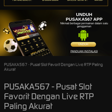
UNDUH
PUSAKA567 APP
Nikmati berbagai permainan dalam satu
genggaman
UNDUH
PANDUAN INSTALASI
PUSAKA567 - Pusat Slot Favorit Dengan Live RTP Paling
Akurat
PUSAKA567 - Pusat Slot
Favorit Dengan Live RTP
Paling Akurat