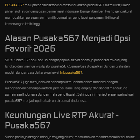
PUSAKA567
merupakan situs terbaik di masa kini karena pusaka567 memiliki sejumlah
pilihan slot favorit yang dicari pemain asal Indonesia. Dengan bantuan live rtp yang akurat
memudahkan para pemain memilih permainan yang tepat yang memiliki tingkat
kemenangan lebih tinggi.
Alasan Pusaka567 Menjadi Opsi
Favorit 2026
Situs Pusaka567 baru baru ini sangat populer berkat hadirnya pilihan slot favorit yang
lengkap dan viralnya live rtp slot pusaka567. Semua bisa didapatkan dengan gratis dan
mudah dengan cara daftar akun lewat
link pusaka567
.
Pusaka567 juga menyediakan beberapa kemudahan dalam transaksi dengan
menghadirkan beberapa metode pembayaran yang lengkap dan sangat mendukung
pemain asal Indonesia dengan mata uang Rupiah. Sehingga ini menjadi alasan paling kuat
pusaka567 menjadi opsi terbaik untuk pemain Indonesia.
Keuntungan Live RTP Akurat -
Pusaka567
Sudah pastinya dengan adanya rtp yang akurat, memudahkan member memilih slot online