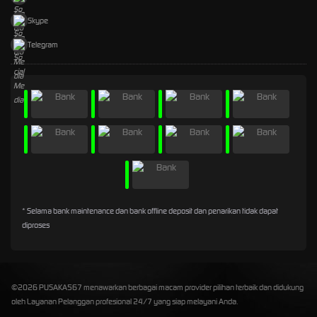
Skype
Telegram
* Selama bank maintenance dan bank offline deposit dan penarikan tidak dapat
diproses
©2026 PUSAKA567 menawarkan berbagai macam provider pilihan terbaik dan didukung
oleh Layanan Pelanggan profesional 24/7 yang siap melayani Anda.