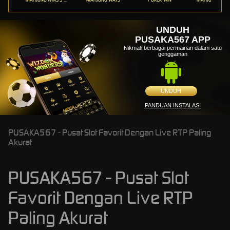
UNDUH
PUSAKA567 APP
Nikmati berbagai permainan dalam satu
genggaman
UNDUH
PANDUAN INSTALASI
PUSAKA567 - Pusat Slot Favorit Dengan Live RTP Paling
Akurat
PUSAKA567 - Pusat Slot
Favorit Dengan Live RTP
Paling Akurat