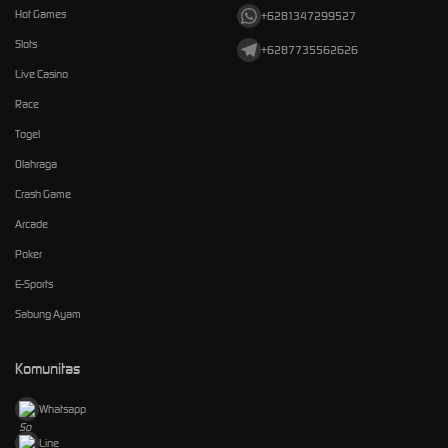
Hot Games
+6281347299527
Slots
+6287735562626
Live Casino
Race
Togel
Olahraga
Crash Game
Arcade
Poker
E-Sports
Sabung Ayam
Komunitas
Whatsapp
Line