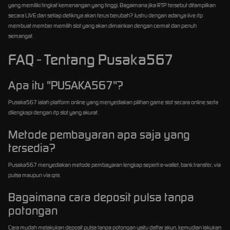
yang memiliki tingkat kemenangan yang tinggi. Bagaimana jika RTP tersebut ditampilkan
secara LIVE dan setiap detiknya akan terus berubah? Justru dengan adanya live rtp
membuat member memilih slot yang akan dimainkan dengan cermat dan penuh
semangat.
FAQ - Tentang Pusaka567
Apa itu "PUSAKA567"?
Pusaka567 ialah platform online yang menyediakan pilihan game slot secara online serta
dilengkapi dengan rtp slot yang akurat.
Metode pembayaran apa saja yang
tersedia?
Pusaka567 menyediakan metode pembayaran lengkap seperti e-wallet, bank transfer, via
pulsa maupun via qris.
Bagaimana cara deposit pulsa tanpa
potongan
Cara mudah melakukan deposit pulsa tanpa potongan yaitu daftar akun, kemudian lakukan