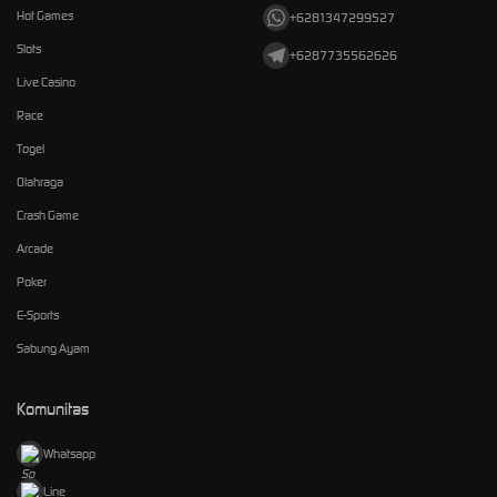
Hot Games
+6281347299527
Slots
+6287735562626
Live Casino
Race
Togel
Olahraga
Crash Game
Arcade
Poker
E-Sports
Sabung Ayam
Komunitas
Whatsapp
Line