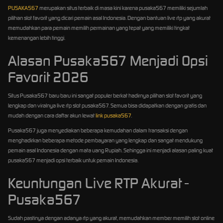
PUSAKA567
merupakan situs terbaik di masa kini karena pusaka567 memiliki sejumlah
pilihan slot favorit yang dicari pemain asal Indonesia. Dengan bantuan live rtp yang akurat
memudahkan para pemain memilih permainan yang tepat yang memiliki tingkat
kemenangan lebih tinggi.
Alasan Pusaka567 Menjadi Opsi
Favorit 2026
Situs Pusaka567 baru baru ini sangat populer berkat hadirnya pilihan slot favorit yang
lengkap dan viralnya live rtp slot pusaka567. Semua bisa didapatkan dengan gratis dan
mudah dengan cara daftar akun lewat
link pusaka567
.
Pusaka567 juga menyediakan beberapa kemudahan dalam transaksi dengan
menghadirkan beberapa metode pembayaran yang lengkap dan sangat mendukung
pemain asal Indonesia dengan mata uang Rupiah. Sehingga ini menjadi alasan paling kuat
pusaka567 menjadi opsi terbaik untuk pemain Indonesia.
Keuntungan Live RTP Akurat -
Pusaka567
Sudah pastinya dengan adanya rtp yang akurat, memudahkan member memilih slot online