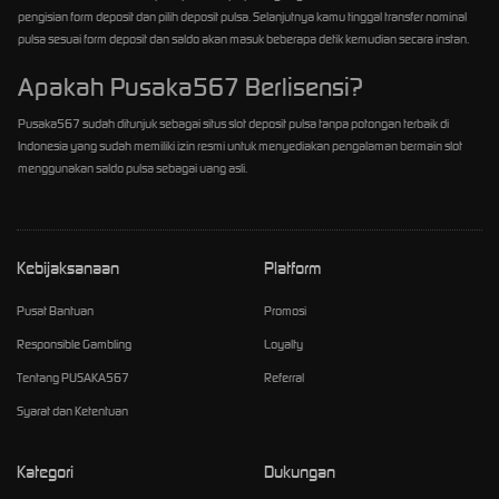
pengisian form deposit dan pilih deposit pulsa. Selanjutnya kamu tinggal transfer nominal
pulsa sesuai form deposit dan saldo akan masuk beberapa detik kemudian secara instan.
Apakah Pusaka567 Berlisensi?
Pusaka567 sudah ditunjuk sebagai situs slot deposit pulsa tanpa potongan terbaik di
Indonesia yang sudah memiliki izin resmi untuk menyediakan pengalaman bermain slot
menggunakan saldo pulsa sebagai uang asli.
Kebijaksanaan
Platform
Pusat Bantuan
Promosi
Responsible Gambling
Loyalty
Tentang PUSAKA567
Referral
Syarat dan Ketentuan
Kategori
Dukungan