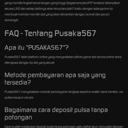
yang memiliki tingkat kemenangan yang tinggi. Bagaimana jika RTP tersebut ditampilkan
secara LIVE dan setiap detiknya akan terus berubah? Justru dengan adanya live rtp
membuat member memilih slot yang akan dimainkan dengan cermat dan penuh
semangat.
FAQ - Tentang Pusaka567
Apa itu "PUSAKA567"?
Pusaka567 ialah platform online yang menyediakan pilihan game slot secara online serta
dilengkapi dengan rtp slot yang akurat.
Metode pembayaran apa saja yang
tersedia?
Pusaka567 menyediakan metode pembayaran lengkap seperti e-wallet, bank transfer, via
pulsa maupun via qris.
Bagaimana cara deposit pulsa tanpa
potongan
Cara mudah melakukan deposit pulsa tanpa potongan yaitu daftar akun, kemudian lakukan