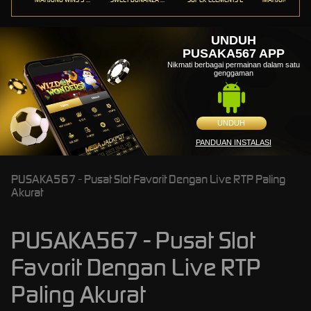
UNDUH
PUSAKA567 APP
Nikmati berbagai permainan dalam satu
genggaman
UNDUH
PANDUAN INSTALASI
PUSAKA567 - Pusat Slot Favorit Dengan Live RTP Paling
Akurat
PUSAKA567 - Pusat Slot
Favorit Dengan Live RTP
Paling Akurat