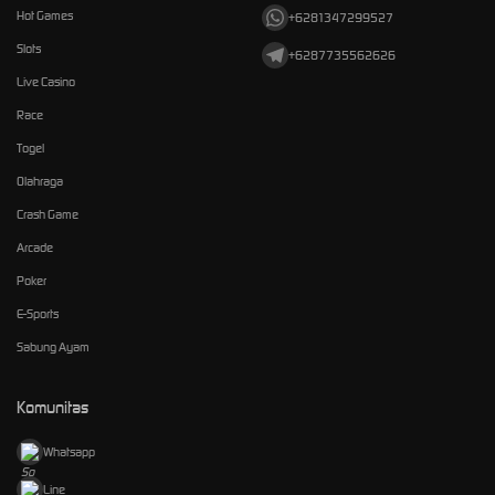
Hot Games
+6281347299527
Slots
+6287735562626
Live Casino
Race
Togel
Olahraga
Crash Game
Arcade
Poker
E-Sports
Sabung Ayam
Komunitas
Whatsapp
Line