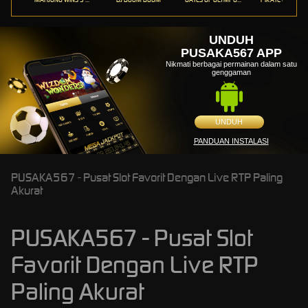
UNDUH
PUSAKA567 APP
Nikmati berbagai permainan dalam satu
genggaman
UNDUH
PANDUAN INSTALASI
PUSAKA567 - Pusat Slot Favorit Dengan Live RTP Paling
Akurat
PUSAKA567 - Pusat Slot
Favorit Dengan Live RTP
Paling Akurat