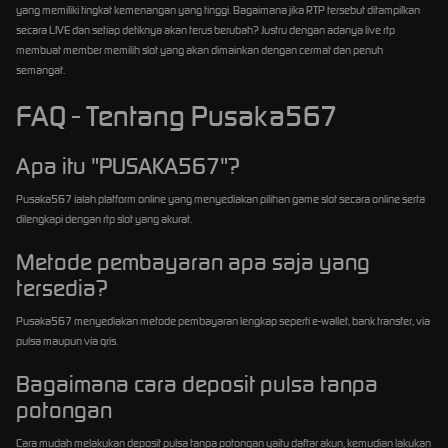
yang memiliki tingkat kemenangan yang tinggi. Bagaimana jika RTP tersebut ditampilkan
secara LIVE dan setiap detiknya akan terus berubah? Justru dengan adanya live rtp
membuat member memilih slot yang akan dimainkan dengan cermat dan penuh
semangat.
FAQ - Tentang Pusaka567
Apa itu "PUSAKA567"?
Pusaka567 ialah platform online yang menyediakan pilihan game slot secara online serta
dilengkapi dengan rtp slot yang akurat.
Metode pembayaran apa saja yang
tersedia?
Pusaka567 menyediakan metode pembayaran lengkap seperti e-wallet, bank transfer, via
pulsa maupun via qris.
Bagaimana cara deposit pulsa tanpa
potongan
Cara mudah melakukan deposit pulsa tanpa potongan yaitu daftar akun, kemudian lakukan