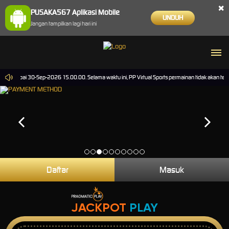
×
PUSAKA567 Aplikasi Mobile
UNDUH
Jangan tampilkan lagi hari ini
.00 sampai 30-Sep-2026 15.00.00. Selama waktu ini, PP Virtual Sports permainan tidak akan te
Daftar
Masuk
JACKPOT
PLAY