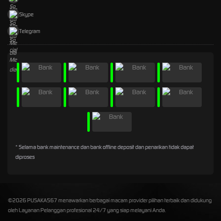
Skype
Telegram
* Selama bank maintenance dan bank offline deposit dan penarikan tidak dapat
diproses
©2026 PUSAKA567 menawarkan berbagai macam provider pilihan terbaik dan didukung
oleh Layanan Pelanggan profesional 24/7 yang siap melayani Anda.