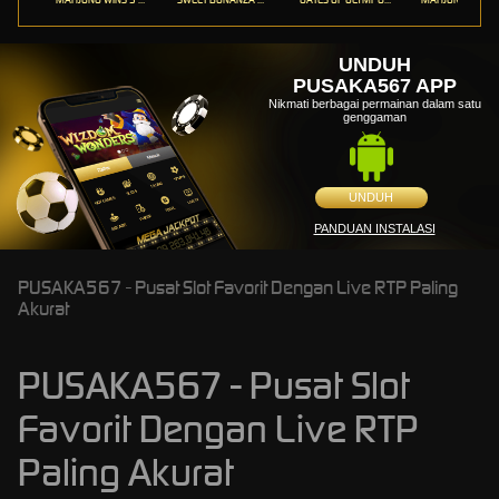
UNDUH
PUSAKA567 APP
Nikmati berbagai permainan dalam satu
genggaman
UNDUH
PANDUAN INSTALASI
PUSAKA567 - Pusat Slot Favorit Dengan Live RTP Paling
Akurat
PUSAKA567 - Pusat Slot
Favorit Dengan Live RTP
Paling Akurat