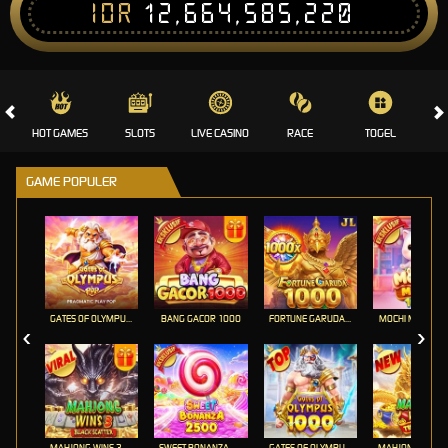
IDR
12,664,585,220
HOT GAMES
SLOTS
LIVE CASINO
RACE
TOGEL
OL
GAME POPULER
GATES OF OLYMPUS POP
BANG GACOR 1000
FORTUNE GARUDA 1000
MOCHI MANIA 1
MAHJONG WINS 3 – BLACK SCATTER
SWEET BONANZA 2500
GATES OF OLYMPUS 1000