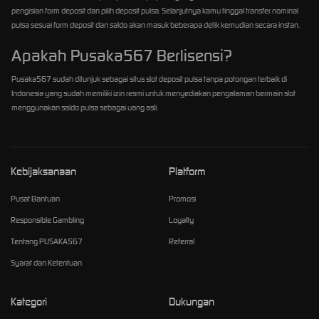
pengisian form deposit dan pilih deposit pulsa. Selanjutnya kamu tinggal transfer nominal
pulsa sesuai form deposit dan saldo akan masuk beberapa detik kemudian secara instan.
Apakah Pusaka567 Berlisensi?
Pusaka567 sudah ditunjuk sebagai situs slot deposit pulsa tanpa potongan terbaik di
Indonesia yang sudah memiliki izin resmi untuk menyediakan pengalaman bermain slot
menggunakan saldo pulsa sebagai uang asli.
Kebijaksanaan
Platform
Pusat Bantuan
Promosi
Responsible Gambling
Loyalty
Tentang PUSAKA567
Referral
Syarat dan Ketentuan
Kategori
Dukungan