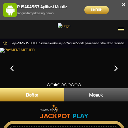
×
PUSAKA567 Aplikasi Mobile
UNDUH
Jangan tampilkan lagi hari ini
pai 30-Sep-2026 15.00.00. Selama waktu ini, PP Virtual Sports permainan tidak akan tersedia.
Daftar
Masuk
JACKPOT
PLAY