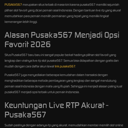
PUSAKA567
merupakan situs terbaik di masa kini karena pusaka567 memiliki sejumlah
pilihan slot favorit yang dicari pemain asal Indonesia. Dengan bantuan live rtp yang akurat
memudahkan para pemain memilih permainan yang tepat yang memiliki tingkat
kemenangan lebih tinggi.
Alasan Pusaka567 Menjadi Opsi
Favorit 2026
Situs Pusaka567 baru baru ini sangat populer berkat hadirnya pilihan slot favorit yang
lengkap dan viralnya live rtp slot pusaka567. Semua bisa didapatkan dengan gratis dan
mudah dengan cara daftar akun lewat
link pusaka567
.
Pusaka567 juga menyediakan beberapa kemudahan dalam transaksi dengan
menghadirkan beberapa metode pembayaran yang lengkap dan sangat mendukung
pemain asal Indonesia dengan mata uang Rupiah. Sehingga ini menjadi alasan paling kuat
pusaka567 menjadi opsi terbaik untuk pemain Indonesia.
Keuntungan Live RTP Akurat -
Pusaka567
Sudah pastinya dengan adanya rtp yang akurat, memudahkan member memilih slot online