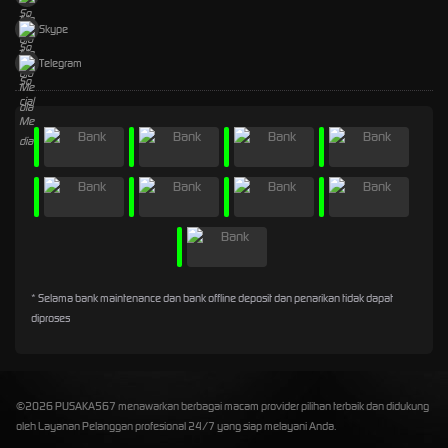
Skype
Telegram
* Selama bank maintenance dan bank offline deposit dan penarikan tidak dapat
diproses
©2026 PUSAKA567 menawarkan berbagai macam provider pilihan terbaik dan didukung
oleh Layanan Pelanggan profesional 24/7 yang siap melayani Anda.