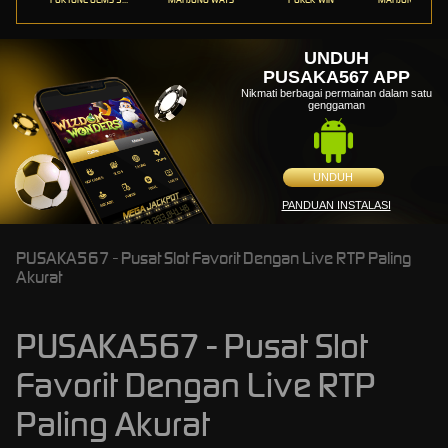
UNDUH
PUSAKA567 APP
Nikmati berbagai permainan dalam satu
genggaman
UNDUH
PANDUAN INSTALASI
PUSAKA567 - Pusat Slot Favorit Dengan Live RTP Paling
Akurat
PUSAKA567 - Pusat Slot
Favorit Dengan Live RTP
Paling Akurat