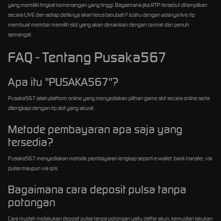
yang memiliki tingkat kemenangan yang tinggi. Bagaimana jika RTP tersebut ditampilkan
secara LIVE dan setiap detiknya akan terus berubah? Justru dengan adanya live rtp
membuat member memilih slot yang akan dimainkan dengan cermat dan penuh
semangat.
FAQ - Tentang Pusaka567
Apa itu "PUSAKA567"?
Pusaka567 ialah platform online yang menyediakan pilihan game slot secara online serta
dilengkapi dengan rtp slot yang akurat.
Metode pembayaran apa saja yang
tersedia?
Pusaka567 menyediakan metode pembayaran lengkap seperti e-wallet, bank transfer, via
pulsa maupun via qris.
Bagaimana cara deposit pulsa tanpa
potongan
Cara mudah melakukan deposit pulsa tanpa potongan yaitu daftar akun, kemudian lakukan