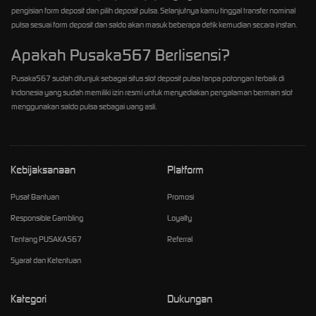
pengisian form deposit dan pilih deposit pulsa. Selanjutnya kamu tinggal transfer nominal
pulsa sesuai form deposit dan saldo akan masuk beberapa detik kemudian secara instan.
Apakah Pusaka567 Berlisensi?
Pusaka567 sudah ditunjuk sebagai situs slot deposit pulsa tanpa potongan terbaik di
Indonesia yang sudah memiliki izin resmi untuk menyediakan pengalaman bermain slot
menggunakan saldo pulsa sebagai uang asli.
Kebijaksanaan
Platform
Pusat Bantuan
Promosi
Responsible Gambling
Loyalty
Tentang PUSAKA567
Referral
Syarat dan Ketentuan
Kategori
Dukungan