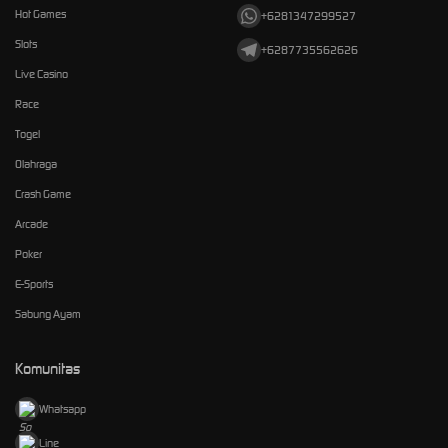
Hot Games
+6281347299527
Slots
+6287735562626
Live Casino
Race
Togel
Olahraga
Crash Game
Arcade
Poker
E-Sports
Sabung Ayam
Komunitas
Whatsapp
Line