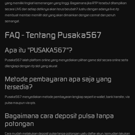
yang memiliki tingkat kemenangan yang tinggi. Bagaimana jika RTP tersebut ditampilkan
secara LIVE dan setiap detiknya akan terus berubah? Justru dengan adanya live rtp
membuat member memilih slot yang akan dimainkan dengan cermat dan penuh
semangat.
FAQ - Tentang Pusaka567
Apa itu "PUSAKA567"?
Pusaka567 ialah platform online yang menyediakan pilihan game slot secara online serta
dilengkapi dengan rtp slot yang akurat.
Metode pembayaran apa saja yang
tersedia?
Pusaka567 menyediakan metode pembayaran lengkap seperti e-wallet, bank transfer, via
pulsa maupun via qris.
Bagaimana cara deposit pulsa tanpa
potongan
Cara mudah melakukan deposit pulsa tanpa potongan yaitu daftar akun, kemudian lakukan