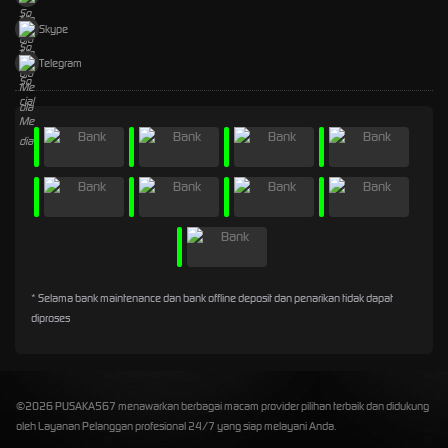
Skype
Telegram
* Selama bank maintenance dan bank offline deposit dan penarikan tidak dapat
diproses
©2026 PUSAKA567 menawarkan berbagai macam provider pilihan terbaik dan didukung
oleh Layanan Pelanggan profesional 24/7 yang siap melayani Anda.