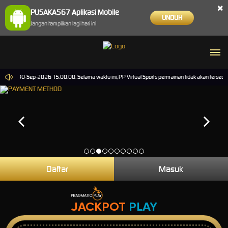
×
PUSAKA567 Aplikasi Mobile
UNDUH
Jangan tampilkan lagi hari ini
sampai 30-Sep-2026 15.00.00. Selama waktu ini, PP Virtual Sports permainan tidak akan tersed
Daftar
Masuk
JACKPOT
PLAY