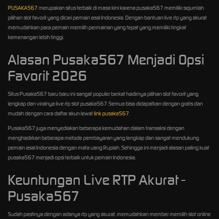
PUSAKA567
merupakan situs terbaik di masa kini karena pusaka567 memiliki sejumlah
pilihan slot favorit yang dicari pemain asal Indonesia. Dengan bantuan live rtp yang akurat
memudahkan para pemain memilih permainan yang tepat yang memiliki tingkat
kemenangan lebih tinggi.
Alasan Pusaka567 Menjadi Opsi
Favorit 2026
Situs Pusaka567 baru baru ini sangat populer berkat hadirnya pilihan slot favorit yang
lengkap dan viralnya live rtp slot pusaka567. Semua bisa didapatkan dengan gratis dan
mudah dengan cara daftar akun lewat
link pusaka567
.
Pusaka567 juga menyediakan beberapa kemudahan dalam transaksi dengan
menghadirkan beberapa metode pembayaran yang lengkap dan sangat mendukung
pemain asal Indonesia dengan mata uang Rupiah. Sehingga ini menjadi alasan paling kuat
pusaka567 menjadi opsi terbaik untuk pemain Indonesia.
Keuntungan Live RTP Akurat -
Pusaka567
Sudah pastinya dengan adanya rtp yang akurat, memudahkan member memilih slot online