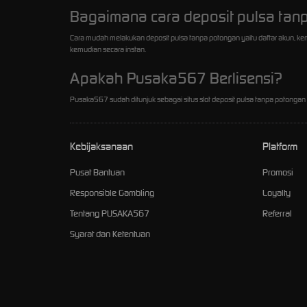
Bagaimana cara deposit pulsa tan
Cara mudah melakukan deposit pulsa tanpa potongan yaitu daftar akun, kemu
kemudian secara instan.
Apakah Pusaka567 Berlisensi?
Pusaka567 sudah ditunjuk sebagai situs slot deposit pulsa tanpa potongan
Kebijaksanaan
Platform
Pusat Bantuan
Promosi
Responsible Gambling
Loyalty
Tentang PUSAKA567
Referral
Syarat dan Ketentuan