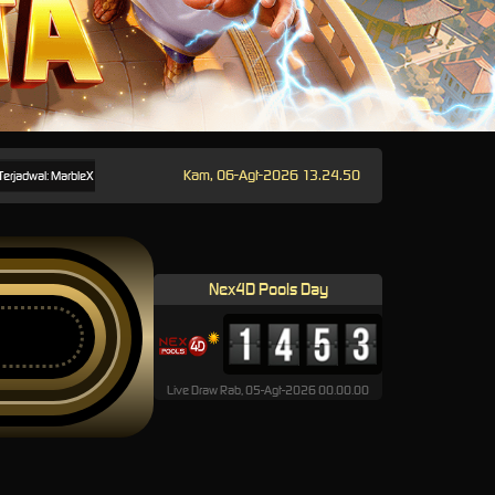
Kam, 06-Agt-2026 13.24.50
 MarbleX pada 31-Jul-2026 dari 00.00.00 sampai 31-Jul-2027 00.00.00. Selama waktu ini, Marb
Nex4D Pools Day
Live Draw Rab, 05-Agt-2026 00.00.00