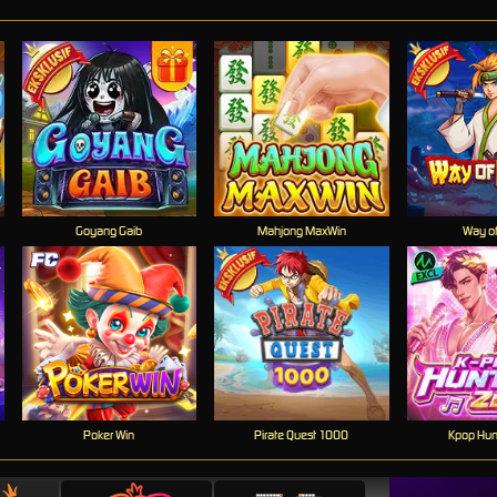
Goyang Gaib
Mahjong MaxWin
Way of
Poker Win
Pirate Quest 1000
Kpop Hun