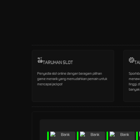
TARUHAN SLOT
TA
Penyedia slot online dengan beragam pilihan
Sportsb
game menarik yang memudahkan pemain untuk
menawar
mencapai jackpot
tinggi,
banyak 