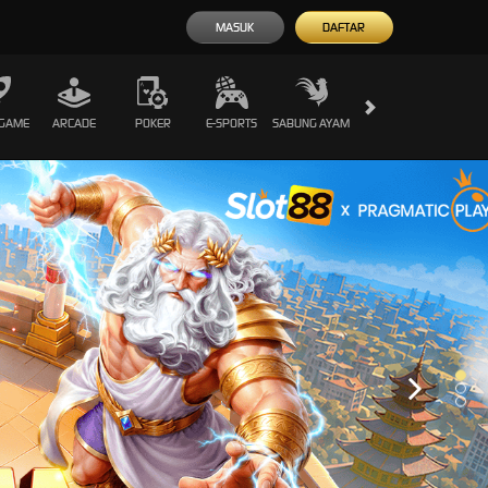
MASUK
DAFTAR
 GAME
ARCADE
POKER
E-SPORTS
SABUNG AYAM
PROMOSI