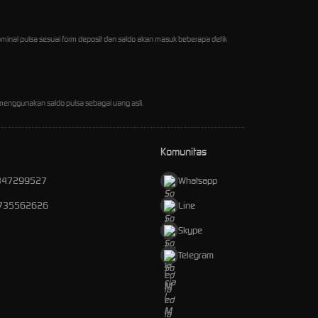
nominal pulsa sesuai form deposit dan saldo akan masuk beberapa detik
 menggunakan saldo pulsa sebagai uang asli.
Komunitas
347299527
Whatsapp
735562626
Line
Skype
Telegram