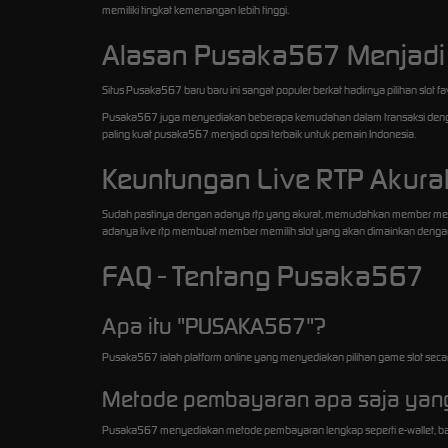
memiliki tingkat kemenangan lebih tinggi.
Alasan Pusaka567 Menjadi 
Situs Pusaka567 baru baru ini sangat populer berkat hadirnya pilihan slot 
Pusaka567 juga menyediakan beberapa kemudahan dalam transaksi denga
paling kuat pusaka567 menjadi opsi terbaik untuk pemain Indonesia.
Keuntungan Live RTP Akura
Sudah pastinya dengan adanya rtp yang akurat, memudahkan member memilih
adanya live rtp membuat member memilih slot yang akan dimainkan deng
FAQ - Tentang Pusaka567
Apa itu "PUSAKA567"?
Pusaka567 ialah platform online yang menyediakan pilihan game slot secara 
Metode pembayaran apa saja yang
Pusaka567 menyediakan metode pembayaran lengkap seperti e-wallet, bank 