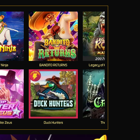
 Ninja
BANDITO RETURNS
Legacy of Kong Maxways
ter Zeus
Duck Hunters
The Crypt