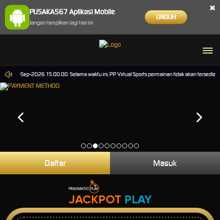
×
PUSAKA567 Aplikasi Mobile
UNDUH
Jangan tampilkan lagi hari ini
mpai 30-Sep-2026 15.00.00. Selama waktu ini, PP Virtual Sports permainan tidak akan tersedia
Daftar
Masuk
JACKPOT
PLAY