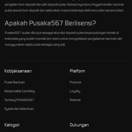
pengisian form deposit dan pilih deposit pulsa. Selanjutnya kamu tinggal transfer nominal
pulsa sesuai form deposit dan saldo akan masuk beberapa detik kemudian secara instan.
Apakah Pusaka567 Berlisensi?
Pusaka567 sudah ditunjuk sebagai situs slot deposit pulsa tanpa potongan terbaik di
Indonesia yang sudah memiliki izin resmi untuk menyediakan pengalaman bermain slot
menggunakan saldo pulsa sebagai uang asli.
Kebijaksanaan
Platform
Pusat Bantuan
Promosi
Responsible Gambling
Loyalty
Tentang PUSAKA567
Referral
Syarat dan Ketentuan
Kategori
Dukungan