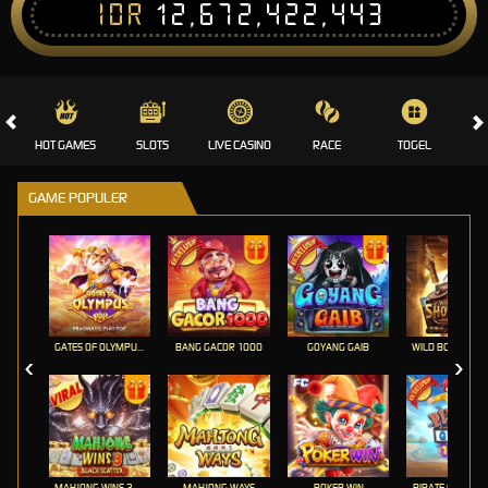
IDR
12,672,422,443
HOT GAMES
SLOTS
LIVE CASINO
RACE
TOGEL
OL
GAME POPULER
GATES OF OLYMPUS POP
BANG GACOR 1000
GOYANG GAIB
MAHJONG WINS 3 – BLACK SCATTER
MAHJONG WAYS
POKER WIN
PIRATE QUEST 1