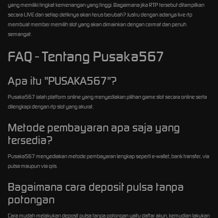
yang memiliki tingkat kemenangan yang tinggi. Bagaimana jika RTP tersebut ditampilkan
secara LIVE dan setiap detiknya akan terus berubah? Justru dengan adanya live rtp
membuat member memilih slot yang akan dimainkan dengan cermat dan penuh
semangat.
FAQ - Tentang Pusaka567
Apa itu "PUSAKA567"?
Pusaka567 ialah platform online yang menyediakan pilihan game slot secara online serta
dilengkapi dengan rtp slot yang akurat.
Metode pembayaran apa saja yang
tersedia?
Pusaka567 menyediakan metode pembayaran lengkap seperti e-wallet, bank transfer, via
pulsa maupun via qris.
Bagaimana cara deposit pulsa tanpa
potongan
Cara mudah melakukan deposit pulsa tanpa potongan yaitu daftar akun, kemudian lakukan