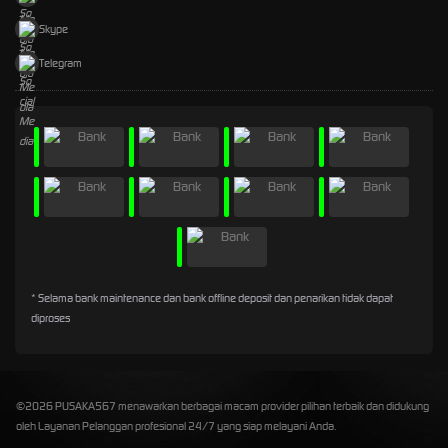
Skype
Telegram
* Selama bank maintenance dan bank offline deposit dan penarikan tidak dapat
diproses
©2026 PUSAKA567 menawarkan berbagai macam provider pilihan terbaik dan didukung
oleh Layanan Pelanggan profesional 24/7 yang siap melayani Anda.