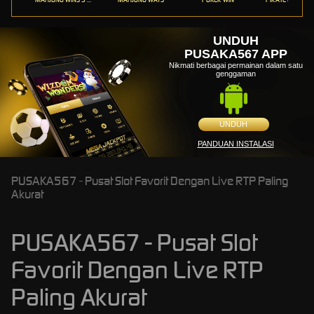
UNDUH
PUSAKA567 APP
Nikmati berbagai permainan dalam satu
genggaman
UNDUH
PANDUAN INSTALASI
PUSAKA567 - Pusat Slot Favorit Dengan Live RTP Paling
Akurat
PUSAKA567 - Pusat Slot
Favorit Dengan Live RTP
Paling Akurat