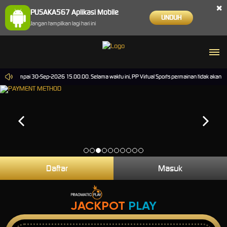
×
PUSAKA567 Aplikasi Mobile
UNDUH
Jangan tampilkan lagi hari ini
0.00 sampai 30-Sep-2026 15.00.00. Selama waktu ini, PP Virtual Sports permainan tidak akan t
Daftar
Masuk
JACKPOT
PLAY