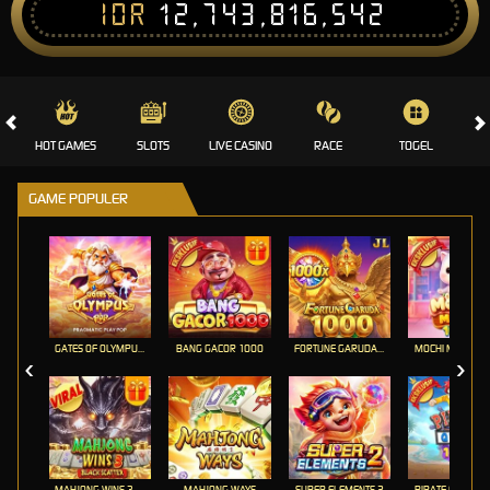
IDR
12,743,816,542
HOT GAMES
SLOTS
LIVE CASINO
RACE
TOGEL
OL
GAME POPULER
GATES OF OLYMPUS POP
BANG GACOR 1000
FORTUNE GARUDA 1000
MOCHI MANIA 1
MAHJONG WINS 3 – BLACK SCATTER
MAHJONG WAYS
SUPER ELEMENTS 2
PIRATE QUEST 1