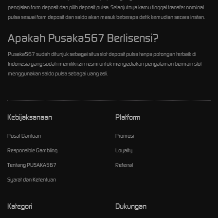
pengisian form deposit dan pilih deposit pulsa. Selanjutnya kamu tinggal transfer nominal
pulsa sesuai form deposit dan saldo akan masuk beberapa detik kemudian secara instan.
Apakah Pusaka567 Berlisensi?
Pusaka567 sudah ditunjuk sebagai situs slot deposit pulsa tanpa potongan terbaik di
Indonesia yang sudah memiliki izin resmi untuk menyediakan pengalaman bermain slot
menggunakan saldo pulsa sebagai uang asli.
Kebijaksanaan
Platform
Pusat Bantuan
Promosi
Responsible Gambling
Loyalty
Tentang PUSAKA567
Referral
Syarat dan Ketentuan
Kategori
Dukungan