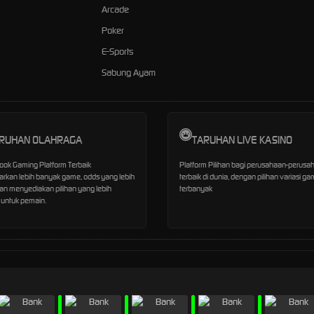
Arcade
Poker
E-Sports
Sabung Ayam
RUHAN OLAHRAGA
TARUHAN LIVE KASINO
ook Gaming Platform Terbaik
Platform Pilihan bagi perusahaan-perusa
kan lebih banyak game, odds yang lebih
terbaik di dunia, dengan pilihan variasi g
 dan menyediakan pilihan yang lebih
terbanyak
untuk pemain.