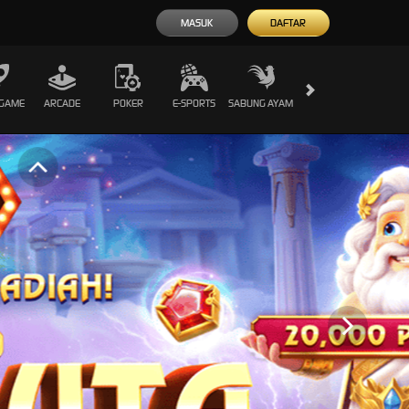
MASUK
DAFTAR
 GAME
ARCADE
POKER
E-SPORTS
SABUNG AYAM
PROMOSI