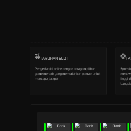
TARUHAN SLOT
TA
Penyedia slot online dengan beragam pilihan
Sportsb
game menarik yang memudahkan pemain untuk
menawar
mencapai jackpot
tinggi,
banyak 