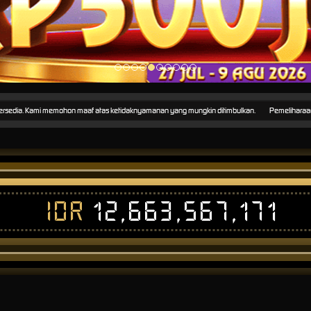
a. Kami memohon maaf atas ketidaknyamanan yang mungkin ditimbulkan.
Pemeliharaan Terjadw
IDR
12,663,567,171