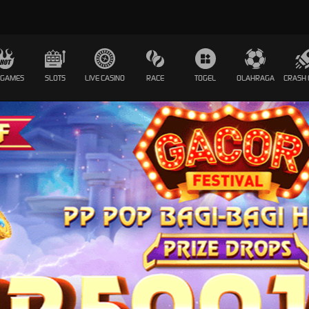
 GAMES
SLOTS
LIVE CASINO
RACE
TOGEL
OLAHRAGA
CRASH