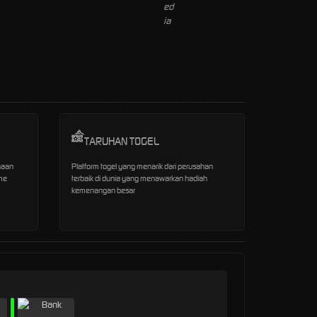
TARUHAN TOGEL
haan
Platform togel yang menarik dari perusahan
ame
terbaik di dunia yang menawarkan hadiah
kemenangan besar