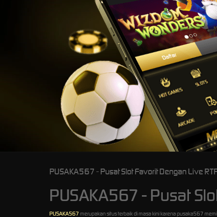
Scatter
pusakab****7
IDR
998,000.00
Mahjong Wins 3 – Black
Scatter
ki****2
IDR
947,600.00
Starlight Princess™ 1000
ericksw****a
IDR
799,100.00
Gates of Olympus 1000
ki****2
IDR
765,600.00
Starlight Princess™ 1000
ki****2
PUSAKA567 - Pusat Slot Favorit Dengan Live RTP
IDR
661,700.00
Starlight Princess™ 1000
PUSAKA567 - Pusat Slot
PUSAKA567
merupakan situs terbaik di masa kini karena pusaka567 memili