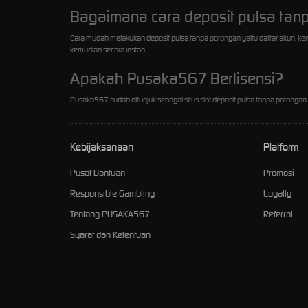
Bagaimana cara deposit pulsa tan
Cara mudah melakukan deposit pulsa tanpa potongan yaitu daftar akun, kemu
kemudian secara instan.
Apakah Pusaka567 Berlisensi?
Pusaka567 sudah ditunjuk sebagai situs slot deposit pulsa tanpa potongan
Kebijaksanaan
Platform
Pusat Bantuan
Promosi
Responsible Gambling
Loyalty
Tentang PUSAKA567
Referral
Syarat dan Ketentuan