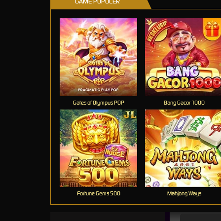
GAME POPULER
Gates of Olympus POP
Bang Gacor 1000
Fortune Gems 500
Mahjong Ways