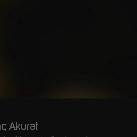
Pindai kod
untuk Un
Android 
ng Akurat