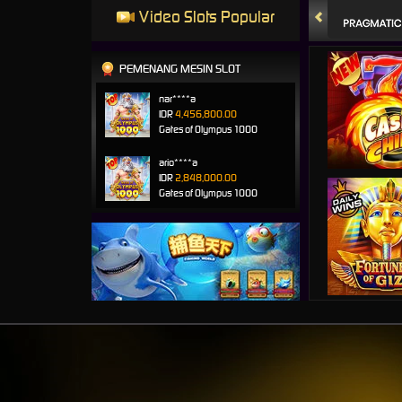
Video Slots Popular
PEMENANG MESIN SLOT
nar****a
IDR
4,456,800.00
Gates of Olympus 1000
ario****a
IDR
2,848,000.00
Gates of Olympus 1000
s****y
IDR
2,550,600.00
Gates of Olympus 1000
s****y
IDR
2,123,600.00
Gates of Olympus Super
Scatter
ario****a
IDR
1,458,000.00
Gates of Olympus 1000