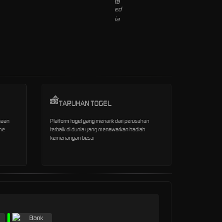
TARUHAN TOGEL
haan
Platform togel yang menarik dari perusahan
ame
terbaik di dunia yang menawarkan hadiah
kemenangan besar