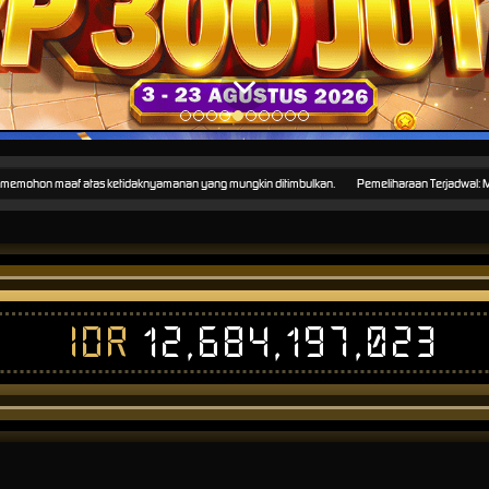
on maaf atas ketidaknyamanan yang mungkin ditimbulkan.
Pemeliharaan Terjadwal: MarbleX pa
IDR
12,684,197,023