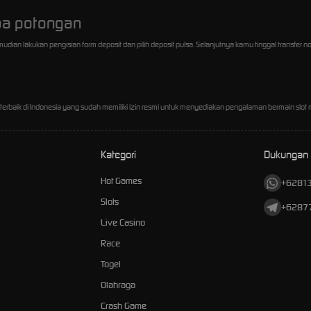
pa potongan
dian lakukan pengisian form deposit dan pilih deposit pulsa. Selanjutnya kamu tinggal transfer 
 terbaik di Indonesia yang sudah memiliki izin resmi untuk menyediakan pengalaman bermain slot
Kategori
Dukungan
Hot Games
+6281
Slots
+6287
Live Casino
Race
Togel
Olahraga
Crash Game