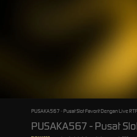
s****y
IDR
1,385,200.00
Gates of Olympus 1000
s****y
IDR
1,267,000.00
Gates of Olympus 1000
a****2
IDR
1,098,150.00
Gates of Dragon Jackpot Play
s****y
IDR
1,087,400.00
Gates of Olympus Super
Scatter
nar****a
IDR
1,000,800.00
PUSAKA567 - Pusat Slot Favorit Dengan Live RTP
Gates of Olympus 1000
PUSAKA567 - Pusat Slot