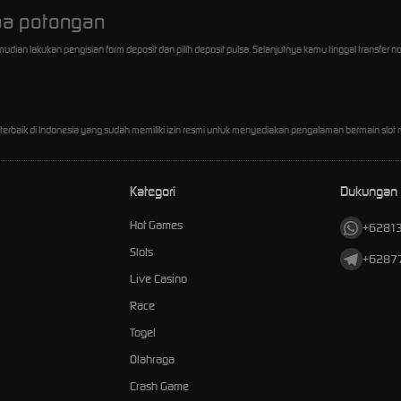
pa potongan
dian lakukan pengisian form deposit dan pilih deposit pulsa. Selanjutnya kamu tinggal transfer 
 terbaik di Indonesia yang sudah memiliki izin resmi untuk menyediakan pengalaman bermain slot
Kategori
Dukungan
Hot Games
+6281
Slots
+6287
Live Casino
Race
Togel
Olahraga
Crash Game