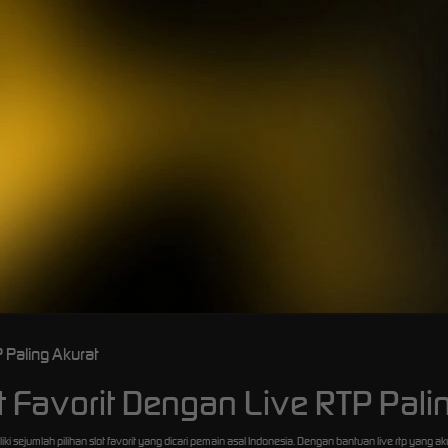
 Paling Akurat
 Favorit Dengan Live RTP Pali
ki sejumlah pilihan slot favorit yang dicari pemain asal Indonesia. Dengan bantuan live rtp ya