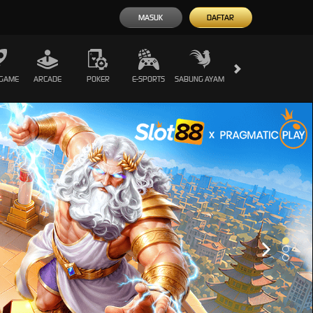
MASUK
DAFTAR
 GAME
ARCADE
POKER
E-SPORTS
SABUNG AYAM
PROMOSI