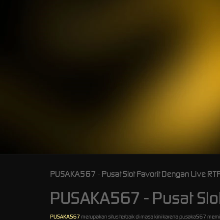
Scatter
pen****3
IDR
1,048,860.00
Gates of Olympus 1000
erik****8
IDR
812,790.00
Starlight Princess™ 1000
ho****2
IDR
758,200.00
Mahjong Wins 2
pusakab****7
IDR
746,800.00
Mahjong Wins 3 – Black
Scatter
qhoi****6
PUSAKA567 - Pusat Slot Favorit Dengan Live RTP
IDR
632,200.00
Wild West Gold Megaways
PUSAKA567 - Pusat Slot
PUSAKA567
merupakan situs terbaik di masa kini karena pusaka567 memili