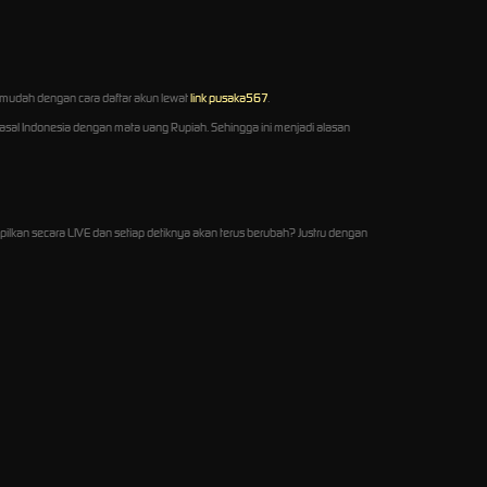
an mudah dengan cara daftar akun lewat
link pusaka567
.
 Indonesia dengan mata uang Rupiah. Sehingga ini menjadi alasan
ilkan secara LIVE dan setiap detiknya akan terus berubah? Justru dengan