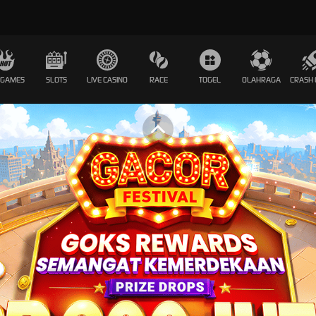
 GAMES
SLOTS
LIVE CASINO
RACE
TOGEL
OLAHRAGA
CRASH