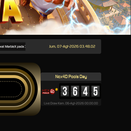
Jum, 07-Agt-2026 03.48.02
eX pada 31-Jul-2026 dari 00.00.00 sampai 31-Jul-2027 00.00.00. Selama waktu ini, MarbleX p
Nex4D Pools Day
Live Draw Kam, 06-Agt-2026 00.00.00