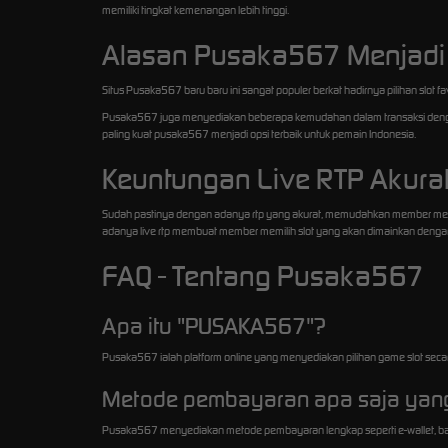
memiliki tingkat kemenangan lebih tinggi.
Alasan Pusaka567 Menjadi 
Situs Pusaka567 baru baru ini sangat populer berkat hadirnya pilihan slot 
Pusaka567 juga menyediakan beberapa kemudahan dalam transaksi denga
paling kuat pusaka567 menjadi opsi terbaik untuk pemain Indonesia.
Keuntungan Live RTP Akura
Sudah pastinya dengan adanya rtp yang akurat, memudahkan member memilih
adanya live rtp membuat member memilih slot yang akan dimainkan deng
FAQ - Tentang Pusaka567
Apa itu "PUSAKA567"?
Pusaka567 ialah platform online yang menyediakan pilihan game slot secara 
Metode pembayaran apa saja yang
Pusaka567 menyediakan metode pembayaran lengkap seperti e-wallet, bank 