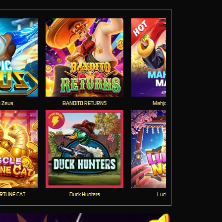
e Zeus
BANDITO RETURNS
Mahjong Magic
RTUNE CAT
Duck Hunters
Lucky Neko