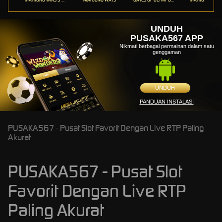
UNDUH
PUSAKA567 APP
Nikmati berbagai permainan dalam satu
genggaman
UNDUH
PANDUAN INSTALASI
PUSAKA567 - Pusat Slot Favorit Dengan Live RTP Paling
Akurat
PUSAKA567 - Pusat Slot
Favorit Dengan Live RTP
Paling Akurat