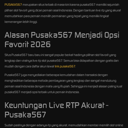
PUSAKA567
merupakan situs terbaik di masa kini karena pusaka567 memiliki sejumlah
pilihan slot favorit yang dicari pemain asal Indonesia. Dengan bantuan live rtp yang akurat
memudahkan para pemain memilih permainan yang tepat yang memiliki tingkat
kemenangan lebih tinggi.
Alasan Pusaka567 Menjadi Opsi
Favorit 2026
Situs Pusaka567 baru baru ini sangat populer berkat hadirnya pilihan slot favorit yang
lengkap dan viralnya live rtp slot pusaka567. Semua bisa didapatkan dengan gratis dan
mudah dengan cara daftar akun lewat
link pusaka567
.
Pusaka567 juga menyediakan beberapa kemudahan dalam transaksi dengan
menghadirkan beberapa metode pembayaran yang lengkap dan sangat mendukung
pemain asal Indonesia dengan mata uang Rupiah. Sehingga ini menjadi alasan paling kuat
pusaka567 menjadi opsi terbaik untuk pemain Indonesia.
Keuntungan Live RTP Akurat -
Pusaka567
Sudah pastinya dengan adanya rtp yang akurat, memudahkan member memilih slot online