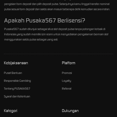
pengisian form deposit dan pilih deposit pulsa. Selanjutnya kamu tinggal transfer nominal
pulsa sesuai form deposit dan saldo akan masuk beberapa detik kemudian secara instan.
Apakah Pusaka567 Berlisensi?
Pusaka567 sudah ditunjuk sebagai situs slot deposit pulsa tanpa potongan terbaik di
Indonesia yang sudah memiliki izin resmi untuk menyediakan pengalaman bermain slot
menggunakan saldo pulsa sebagai uang asli.
Kebijaksanaan
Platform
Pusat Bantuan
Promosi
Responsible Gambling
Loyalty
Tentang PUSAKA567
Referral
Syarat dan Ketentuan
Kategori
Dukungan