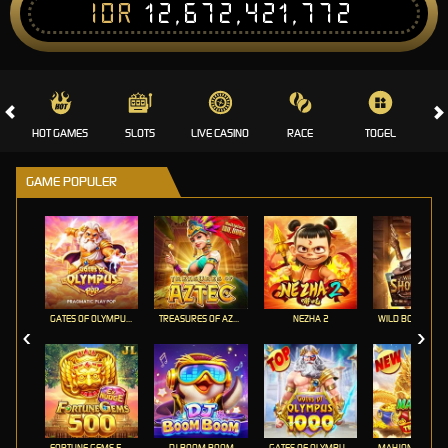
IDR
12,672,421,772
HOT GAMES
SLOTS
LIVE CASINO
RACE
TOGEL
OL
GAME POPULER
GATES OF OLYMPUS POP
TREASURES OF AZTEC
NEZHA 2
FORTUNE GEMS 500
DJ BOOM BOOM
GATES OF OLYMPUS 1000