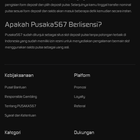
pengisian form deposit dan pilih deposit pulsa. Selanjutnya kamu tinggal transfer nominal
pulsa sesuai form deposit dan saldo akan masuk beberapa detik kemudian secara instan.
Apakah Pusaka567 Berlisensi?
Pusaka567 sudah ditunjuk sebagai situs slot deposit pulsa tanpa potongan terbaik di
Indonesia yang sudah memiliki izin resmi untuk menyediakan pengalaman bermain slot
menggunakan saldo pulsa sebagai uang asli.
Kebijaksanaan
Platform
Pusat Bantuan
Promosi
Responsible Gambling
Loyalty
Tentang PUSAKA567
Referral
Syarat dan Ketentuan
Kategori
Dukungan