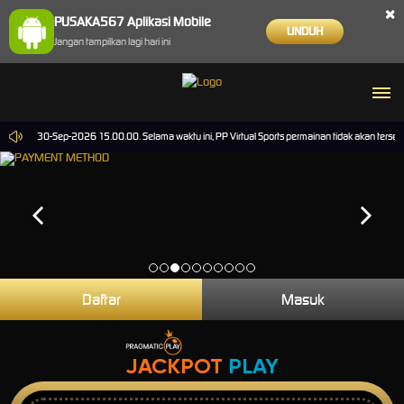
×
PUSAKA567 Aplikasi Mobile
UNDUH
Jangan tampilkan lagi hari ini
 sampai 30-Sep-2026 15.00.00. Selama waktu ini, PP Virtual Sports permainan tidak akan terse
Daftar
Masuk
JACKPOT
PLAY