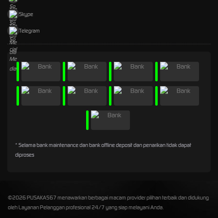
Skype
Telegram
* Selama bank maintenance dan bank offline deposit dan penarikan tidak dapat
diproses
©2026 PUSAKA567 menawarkan berbagai macam provider pilihan terbaik dan didukung
oleh Layanan Pelanggan profesional 24/7 yang siap melayani Anda.