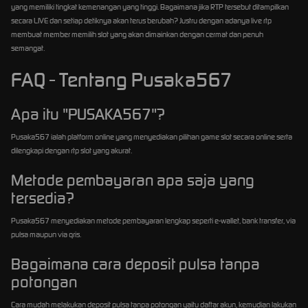
yang memiliki tingkat kemenangan yang tinggi. Bagaimana jika RTP tersebut ditampilkan
secara LIVE dan setiap detiknya akan terus berubah? Justru dengan adanya live rtp
membuat member memilih slot yang akan dimainkan dengan cermat dan penuh
semangat.
FAQ - Tentang Pusaka567
Apa itu "PUSAKA567"?
Pusaka567 ialah platform online yang menyediakan pilihan game slot secara online serta
dilengkapi dengan rtp slot yang akurat.
Metode pembayaran apa saja yang
tersedia?
Pusaka567 menyediakan metode pembayaran lengkap seperti e-wallet, bank transfer, via
pulsa maupun via qris.
Bagaimana cara deposit pulsa tanpa
potongan
Cara mudah melakukan deposit pulsa tanpa potongan yaitu daftar akun, kemudian lakukan