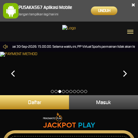
×
PUSAKA567 Aplikasi Mobile
UNDUH
Jangan tampilkan lagi hari ini
00 sampai 30-Sep-2026 15.00.00. Selama waktu ini, PP Virtual Sports permainan tidak akan te
Daftar
Masuk
JACKPOT
PLAY