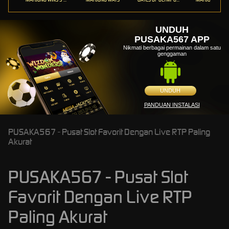
UNDUH
PUSAKA567 APP
Nikmati berbagai permainan dalam satu
genggaman
UNDUH
PANDUAN INSTALASI
PUSAKA567 - Pusat Slot Favorit Dengan Live RTP Paling
Akurat
PUSAKA567 - Pusat Slot
Favorit Dengan Live RTP
Paling Akurat