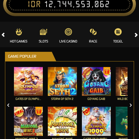
IDR
12,744,553,062
HOT GAMES
SLOTS
LIVE CASINO
RACE
TOGEL
OL
GAME POPULER
GATES OF OLYMPUS POP
STORM OF SETH 2
GOYANG GAIB
MAHJONG WINS 3 – BLACK SCATTER
MAHJONG WAYS
GATES OF OLYMPUS 1000
MAHJONG WAYS