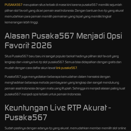
PUSAKA567
merupakan situs terbaik di masa kini karena pusaka567 memiliki sejumlah
pilihan slot favorit yang dicari pemain asal Indonesia. Dengan bantuan live rtp yang akurat
memudahkan para pemain memilih permainan yang tepat yang memiliki tingkat
kemenangan lebih tinggi.
Alasan Pusaka567 Menjadi Opsi
Favorit 2026
Situs Pusaka567 baru baru ini sangat populer berkat hadirnya pilihan slot favorit yang
lengkap dan viralnya live rtp slot pusaka567. Semua bisa didapatkan dengan gratis dan
mudah dengan cara daftar akun lewat
link pusaka567
.
Pusaka567 juga menyediakan beberapa kemudahan dalam transaksi dengan
menghadirkan beberapa metode pembayaran yang lengkap dan sangat mendukung
pemain asal Indonesia dengan mata uang Rupiah. Sehingga ini menjadi alasan paling kuat
pusaka567 menjadi opsi terbaik untuk pemain Indonesia.
Keuntungan Live RTP Akurat -
Pusaka567
Sudah pastinya dengan adanya rtp yang akurat, memudahkan member memilih slot online