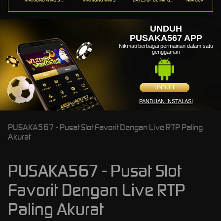
UNDUH
PUSAKA567 APP
Nikmati berbagai permainan dalam satu
genggaman
UNDUH
PANDUAN INSTALASI
PUSAKA567 - Pusat Slot Favorit Dengan Live RTP Paling
Akurat
PUSAKA567 - Pusat Slot
Favorit Dengan Live RTP
Paling Akurat