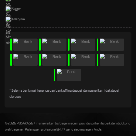
Skype
Telegram
* Selama bank maintenance dan bank offline deposit dan penarikan tidak dapat
diproses
©2026 PUSAKA567 menawarkan berbagai macam provider pilihan terbaik dan didukung
oleh Layanan Pelanggan profesional 24/7 yang siap melayani Anda.