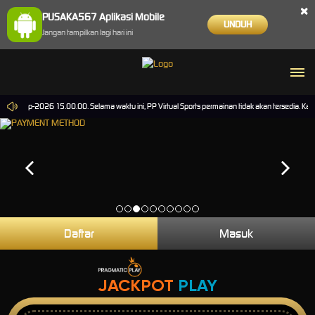
×
PUSAKA567 Aplikasi Mobile
UNDUH
Jangan tampilkan lagi hari ini
i 30-Sep-2026 15.00.00. Selama waktu ini, PP Virtual Sports permainan tidak akan tersedia. K
Daftar
Masuk
JACKPOT
PLAY