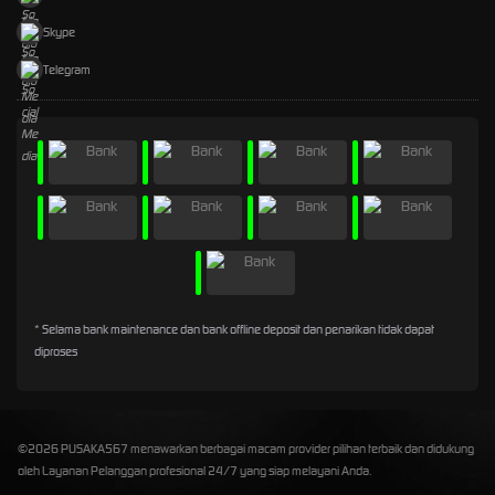
Skype
Telegram
* Selama bank maintenance dan bank offline deposit dan penarikan tidak dapat
diproses
©2026 PUSAKA567 menawarkan berbagai macam provider pilihan terbaik dan didukung
oleh Layanan Pelanggan profesional 24/7 yang siap melayani Anda.