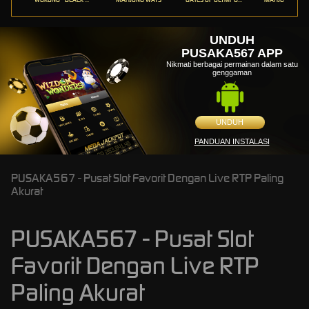
UNDUH
PUSAKA567 APP
Nikmati berbagai permainan dalam satu
genggaman
UNDUH
PANDUAN INSTALASI
PUSAKA567 - Pusat Slot Favorit Dengan Live RTP Paling
Akurat
PUSAKA567 - Pusat Slot
Favorit Dengan Live RTP
Paling Akurat