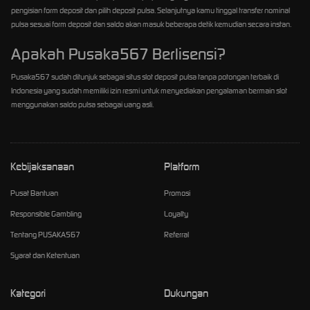
pengisian form deposit dan pilih deposit pulsa. Selanjutnya kamu tinggal transfer nominal
pulsa sesuai form deposit dan saldo akan masuk beberapa detik kemudian secara instan.
Apakah Pusaka567 Berlisensi?
Pusaka567 sudah ditunjuk sebagai situs slot deposit pulsa tanpa potongan terbaik di
Indonesia yang sudah memiliki izin resmi untuk menyediakan pengalaman bermain slot
menggunakan saldo pulsa sebagai uang asli.
Kebijaksanaan
Platform
Pusat Bantuan
Promosi
Responsible Gambling
Loyalty
Tentang PUSAKA567
Referral
Syarat dan Ketentuan
Kategori
Dukungan