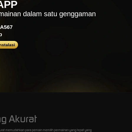
APP
rmainan dalam satu genggaman
A567
p
nstalasi
ng Akurat
ng akurat memudahkan para pemain memilih permainan yang tepat yang