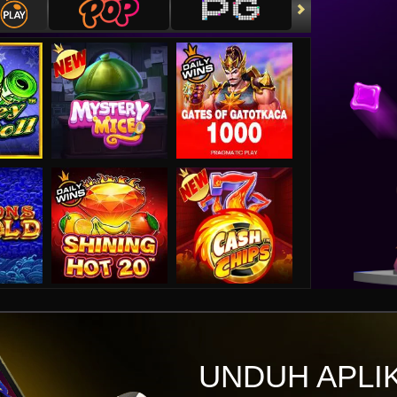
UNDUH APLIK