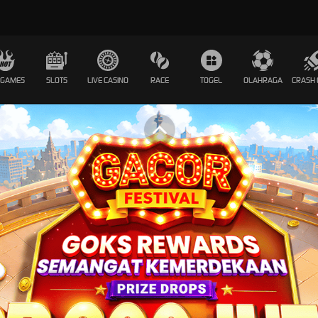
 GAMES
SLOTS
LIVE CASINO
RACE
TOGEL
OLAHRAGA
CRASH