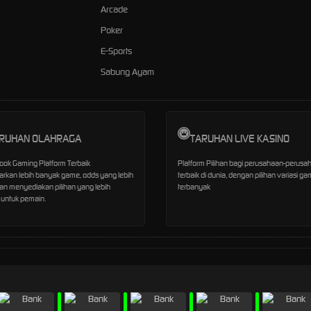
Arcade
Poker
E-Sports
Sabung Ayam
RUHAN OLAHRAGA
TARUHAN LIVE KASINO
ook Gaming Platform Terbaik
Platform Pilihan bagi perusahaan-perusa
kan lebih banyak game, odds yang lebih
terbaik di dunia, dengan pilihan variasi g
 dan menyediakan pilihan yang lebih
terbanyak
untuk pemain.