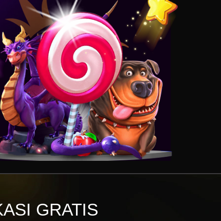
ASI GRATIS