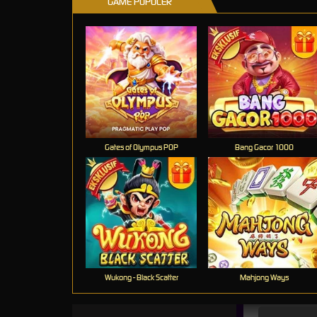
GAME POPULER
Gates of Olympus POP
Bang Gacor 1000
Wukong - Black Scatter
Mahjong Ways