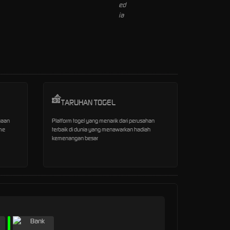
TARUHAN TOGEL
haan
Platform togel yang menarik dari perusahan
ame
terbaik di dunia yang menawarkan hadiah
kemenangan besar