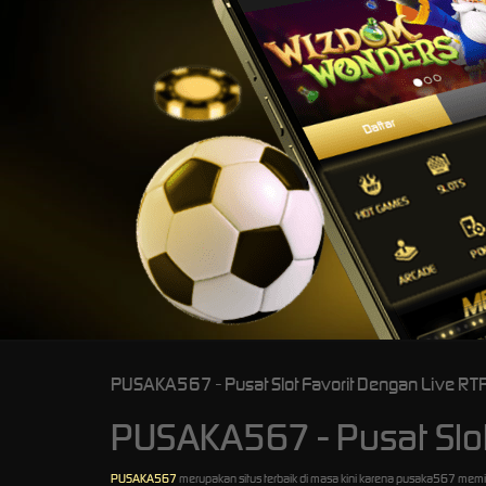
f****y
IDR
646,800.00
Gates of Olympus 1000
qhoi****6
IDR
551,200.00
Wild West Gold Megaways
qhoi****6
IDR
495,600.00
Wild West Gold Megaways
qhoi****6
IDR
460,600.00
Wild West Gold Megaways
gona****6
IDR
448,250.00
Mahjong Wins 3 – Black
Scatter
PUSAKA567 - Pusat Slot Favorit Dengan Live RTP
PUSAKA567 - Pusat Slot
PUSAKA567
merupakan situs terbaik di masa kini karena pusaka567 memili