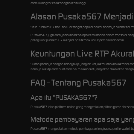
memiliki tingkat kemenangan lebih tinggi.
Alasan Pusaka567 Menjadi 
Situs Pusaka567 baru baru ini sangat populer berkat hadirnya pilihan slot 
Pusaka567 juga menyediakan beberapa kemudahan dalam transaksi denga
paling kuat pusaka567 menjadi opsi terbaik untuk pemain Indonesia.
Keuntungan Live RTP Akura
Sudah pastinya dengan adanya rtp yang akurat, memudahkan member memilih
adanya live rtp membuat member memilih slot yang akan dimainkan deng
FAQ - Tentang Pusaka567
Apa itu "PUSAKA567"?
Pusaka567 ialah platform online yang menyediakan pilihan game slot secara 
Metode pembayaran apa saja yang
Pusaka567 menyediakan metode pembayaran lengkap seperti e-wallet, bank 