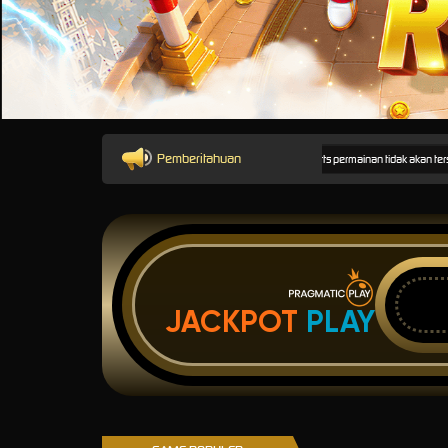
Pemberitahuan
pai 30-Sep-2026 15.00.00. Selama waktu ini, PP Virtual Sports permainan tidak akan tersedia.
JACKPOT
PLAY