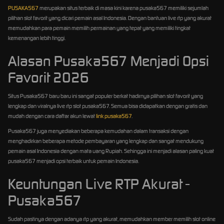
PUSAKA567
merupakan situs terbaik di masa kini karena pusaka567 memiliki sejumlah
pilihan slot favorit yang dicari pemain asal Indonesia. Dengan bantuan live rtp yang akurat
memudahkan para pemain memilih permainan yang tepat yang memiliki tingkat
kemenangan lebih tinggi.
Alasan Pusaka567 Menjadi Opsi
Favorit 2026
Situs Pusaka567 baru baru ini sangat populer berkat hadirnya pilihan slot favorit yang
lengkap dan viralnya live rtp slot pusaka567. Semua bisa didapatkan dengan gratis dan
mudah dengan cara daftar akun lewat
link pusaka567
.
Pusaka567 juga menyediakan beberapa kemudahan dalam transaksi dengan
menghadirkan beberapa metode pembayaran yang lengkap dan sangat mendukung
pemain asal Indonesia dengan mata uang Rupiah. Sehingga ini menjadi alasan paling kuat
pusaka567 menjadi opsi terbaik untuk pemain Indonesia.
Keuntungan Live RTP Akurat -
Pusaka567
Sudah pastinya dengan adanya rtp yang akurat, memudahkan member memilih slot online