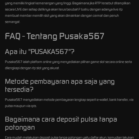
yang memiliki tingkat kemenangan yang tinggi. Bagaimana jika RTP tersebut ditampilkan
secara LIVE dan setiap detiknya akan terus berubah? Justru dengan adanya live rtp
membuat member memilih slot yang akan dimainkan dengan cermat dan penuh
semangat.
FAQ - Tentang Pusaka567
Apa itu "PUSAKA567"?
Pusaka567 ialah platform online yang menyediakan pilihan game slot secara online serta
dilengkapi dengan rtp slot yang akurat.
Metode pembayaran apa saja yang
tersedia?
Pusaka567 menyediakan metode pembayaran lengkap seperti e-wallet, bank transfer, via
pulsa maupun via qris.
Bagaimana cara deposit pulsa tanpa
potongan
Cara mudah melakukan deposit pulsa tanpa potongan yaitu daftar akun, kemudian lakukan