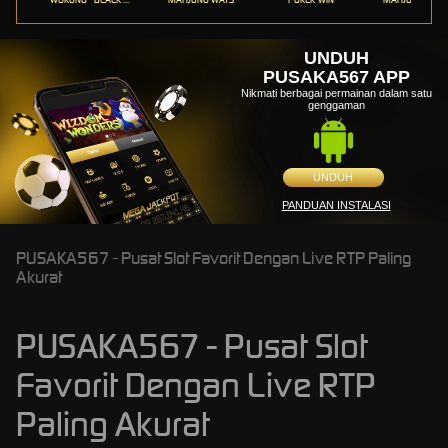
UNDUH
PUSAKA567 APP
Nikmati berbagai permainan dalam satu
genggaman
UNDUH
PANDUAN INSTALASI
PUSAKA567 - Pusat Slot Favorit Dengan Live RTP Paling
Akurat
PUSAKA567 - Pusat Slot
Favorit Dengan Live RTP
Paling Akurat