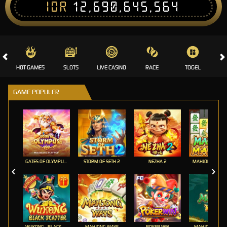
IDR
12,690,645,564
HOT GAMES
SLOTS
LIVE CASINO
RACE
TOGEL
OL
GAME POPULER
GATES OF OLYMPUS POP
STORM OF SETH 2
NEZHA 2
MAHJONG MAX
WUKONG - BLACK SCATTER
MAHJONG WAYS
POKER WIN
MAHJONG WAYS