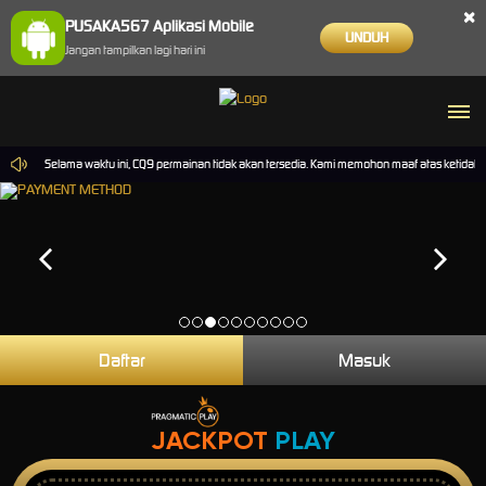
×
PUSAKA567 Aplikasi Mobile
UNDUH
Jangan tampilkan lagi hari ini
00.00. Selama waktu ini, CQ9 permainan tidak akan tersedia. Kami memohon maaf atas ketidakn
Daftar
Masuk
JACKPOT
PLAY