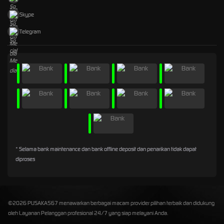
Skype
Telegram
* Selama bank maintenance dan bank offline deposit dan penarikan tidak dapat
diproses
©2026 PUSAKA567 menawarkan berbagai macam provider pilihan terbaik dan didukung
oleh Layanan Pelanggan profesional 24/7 yang siap melayani Anda.