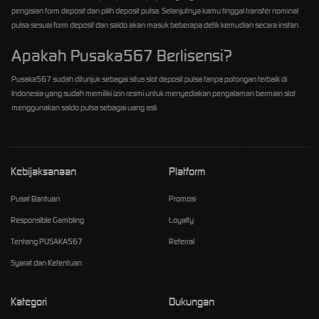
pengisian form deposit dan pilih deposit pulsa. Selanjutnya kamu tinggal transfer nominal
pulsa sesuai form deposit dan saldo akan masuk beberapa detik kemudian secara instan.
Apakah Pusaka567 Berlisensi?
Pusaka567 sudah ditunjuk sebagai situs slot deposit pulsa tanpa potongan terbaik di
Indonesia yang sudah memiliki izin resmi untuk menyediakan pengalaman bermain slot
menggunakan saldo pulsa sebagai uang asli.
Kebijaksanaan
Platform
Pusat Bantuan
Promosi
Responsible Gambling
Loyalty
Tentang PUSAKA567
Referral
Syarat dan Ketentuan
Kategori
Dukungan