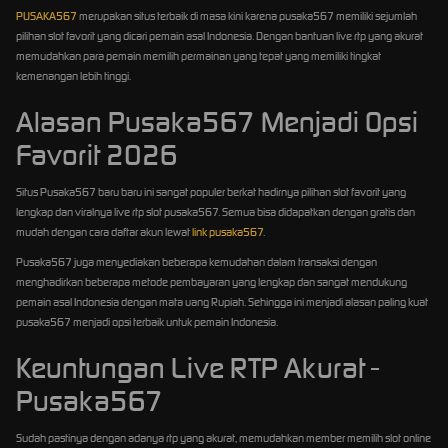
PUSAKA567
merupakan situs terbaik di masa kini karena pusaka567 memiliki sejumlah
pilihan slot favorit yang dicari pemain asal Indonesia. Dengan bantuan live rtp yang akurat
memudahkan para pemain memilih permainan yang tepat yang memiliki tingkat
kemenangan lebih tinggi.
Alasan Pusaka567 Menjadi Opsi
Favorit 2026
Situs Pusaka567 baru baru ini sangat populer berkat hadirnya pilihan slot favorit yang
lengkap dan viralnya live rtp slot pusaka567. Semua bisa didapatkan dengan gratis dan
mudah dengan cara daftar akun lewat
link pusaka567
.
Pusaka567 juga menyediakan beberapa kemudahan dalam transaksi dengan
menghadirkan beberapa metode pembayaran yang lengkap dan sangat mendukung
pemain asal Indonesia dengan mata uang Rupiah. Sehingga ini menjadi alasan paling kuat
pusaka567 menjadi opsi terbaik untuk pemain Indonesia.
Keuntungan Live RTP Akurat -
Pusaka567
Sudah pastinya dengan adanya rtp yang akurat, memudahkan member memilih slot online