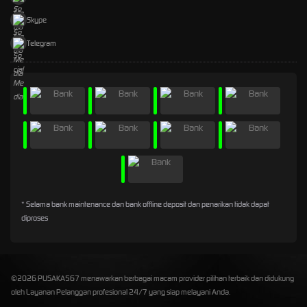
Skype
Telegram
* Selama bank maintenance dan bank offline deposit dan penarikan tidak dapat
diproses
©2026 PUSAKA567 menawarkan berbagai macam provider pilihan terbaik dan didukung
oleh Layanan Pelanggan profesional 24/7 yang siap melayani Anda.