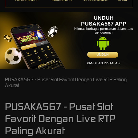
UNDUH
PUSAKA567 APP
Nikmati berbagai permainan dalam satu
genggaman
UNDUH
PANDUAN INSTALASI
PUSAKA567 - Pusat Slot Favorit Dengan Live RTP Paling
Akurat
PUSAKA567 - Pusat Slot
Favorit Dengan Live RTP
Paling Akurat